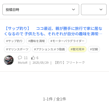
投稿日時
【サップ釣り】 ココ最近、親が勝手に旅行で家に居な
くなるので 子供たちも、それぞれが自分の趣味を満喫し
ています😃 モーターパラグライダーやマリンスポーツ
サップ釣り
趣味を満喫
モーターパラグライダー
が趣味の娘は 親の心配をよそに、週末だけ湘南・小田原
に移住中🙄 そんな娘から、LINEでアクションカメラ動画
マリンスポーツ
アクションカメラ動画
駿河湾沖
甘鯛
が送られ来ました🙂 サップに
11
6
MotoR
|
2025/05/29
|
【釣り】フリートーク
1-1件 / 全1件