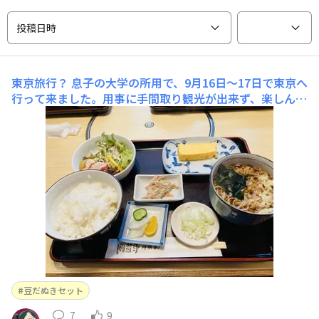
投稿日時
東京旅行？
息子の大学の所用で、9月16日～17日で東京へ
行って来ました。用事に手間取り観光が出来ず、楽しんだ
のは食事のみ(>.<)リーズナブルで美味しかったです(*^^
*)
豆だぬきセット
7
9