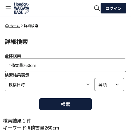
ログイン
全体検索
ホーム
詳細検索
詳細検索
検索
全体検索
検索結果表示
投稿日時
昇順
検索
検索結果
1 件
キーワード:#積雪量260cm