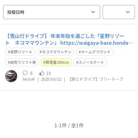
投稿日時
【雪山行ドライブ】 年末年始を過ごした「星野リゾー
ト ネコママウンテン」 https://waigaya-base.honda.c
o.jp/chats/ljk1hu4yqjbdq1pt 新たなホームグラウンドに
星野リゾート
ネコママウンテン
ホームグラウンド
昇格したので 事前に購入していた、前売りリフト券を使
い切るのも目的です😀 HPを拝見
前売りリフト券
積雪量260cm
スノースクート
6
10
MotoR
|
2025/03/22
|
【旅とドライブ】フリートーク
1-1件 / 全1件