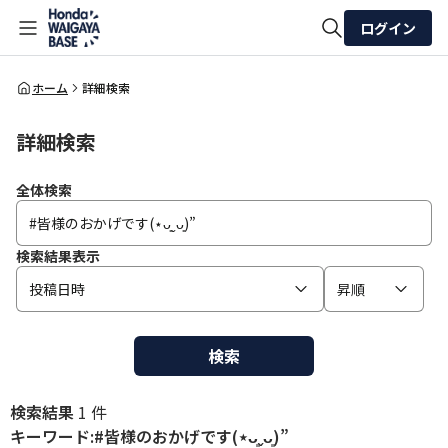
ログイン
全体検索
ホーム
詳細検索
詳細検索
検索
全体検索
検索結果表示
投稿日時
昇順
検索
検索結果
1 件
キーワード:#皆様のおかげです(⋆ᴗ͈ˬᴗ͈)”