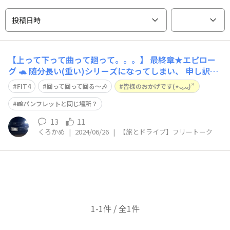
投稿日時
【上って下って曲って廻って。。。】 最終章★エピロー
グ 🐢 随分長い(重い)シリーズになってしまい、 申し訳あ
りません アレもコレも 詰め込んでいたら 運営さんから重
FIT4
回って回って回る〜🎶
皆様のおかげです(⋆ᴗ͈ˬᴗ͈)”
量制限🟨が出るかもしれない程になってしまいました(￣
▽￣;)ﾊﾊ…… くろかめが紀伊半島周回旅を思い付いたのは
📸パンフレットと同じ場所？
かねてより、皆様
13
11
くろかめ
|
2024/06/26
|
【旅とドライブ】フリートーク
1-1件 / 全1件