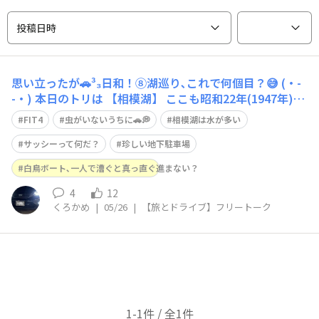
投稿日時
思い立ったが🚗³₃日和！⑧湖巡り､これで何個目？😅 (・­­-
-・) 本日のトリは 【相模湖】 ここも昭和22年(1947年)に
相模川に造られた相模ダムによって生まれたダム湖なんだ
FIT4
虫がいないうちに🚗💭
相模湖は水が多い
昭和39年(1964年)の東京オリンピックのカヌー競技場に
なった事から カヌー&ボート競技の聖地になったんだ
サッシーって何だ？
珍しい地下駐車場
白鳥ボート､一人で漕ぐと真っ直ぐ進まない？
4
12
くろかめ
|
05/26
|
【旅とドライブ】フリートーク
1-1件 / 全1件