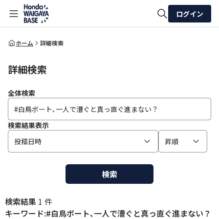
ログイン
全体検索
ホーム
詳細検索
詳細検索
検索
全体検索
検索結果表示
投稿日時
昇順
検索
検索結果
1 件
キーワード:#白鳥ボート､一人で漕ぐと真っ直ぐ進まない？