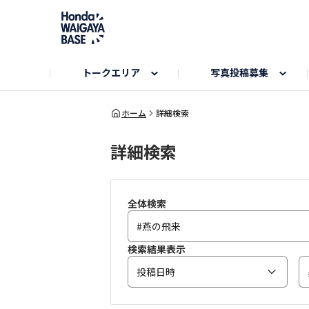
トークエリア
写真投稿募集
旅とドライブエリア
ハロウィンアルバム
お知らせ
Hondaキャンプ
カーラインアップ
コミュニティガイド
Honda GOLF
購入検討中の方へ
キャンプエリア
秋にまつわる写真
ホーム
詳細検索
詳細検索
Nシリーズエリア
未来に残したい日本の絶景
USER'S VOICE
VEZELエリア
とっておき
インターペット参加者エリア
自慢のHonda車
春の訪れ写真
いぬのき
全体検索
検索結果表示
投稿日時