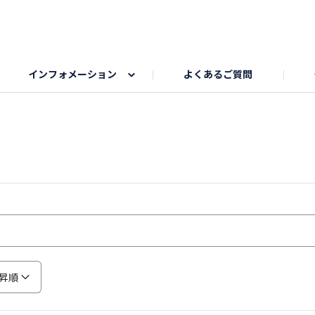
インフォメーション
よくあるご質問
Honda釣り倶楽部
ゴルフエリア
My Honda
海ドライブスポット
Honda Dog
釣りエリア
うちの子自慢
Honda Kids
わんこと楽しむエ
旅の思
のカレー写真
スポーツドライブエリア
クリスマスのお写真募集
何でもトークエリア
私の癒しシ
鹿嶋
もちフェスタ参加者エリア
冬休み
紅葉写真
愛犬とドライブ
シルバーウ
昇順