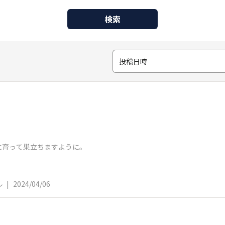
検索
投稿日時
に育って巣立ちますように。
ル
|
2024/04/06