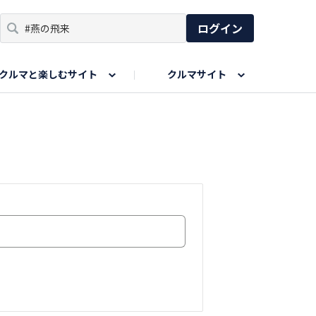
ログイン
クルマと楽しむサイト
クルマサイト
リア
い出
SPORTS DRIVE WEB
親子で楽しむエリア
あなたの最高の桜写真
Honda Magazine
ョット
エピソードツアー
夏の思い出写真
GWのお写真
ィーク
今年の夏、行って良かった場所