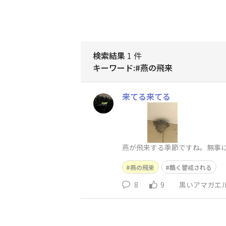
検索結果
1 件
キーワード:#燕の飛来
来てる来てる
燕が飛来する季節ですね。無事
燕の飛来
酷く警戒される
8
9
黒いアマガエ