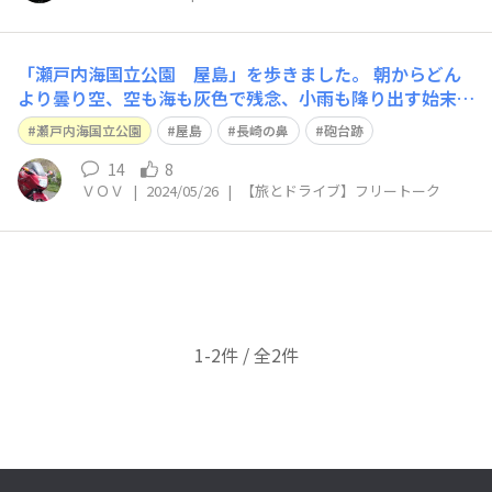
「瀬戸内海国立公園 屋島」を歩きました。 朝からどん
より曇り空、空も海も灰色で残念、小雨も降り出す始末。
「長崎の鼻」の側にある「砲台跡」から瀬戸内海を眺めま
瀬戸内海国立公園
屋島
長崎の鼻
砲台跡
す。 波は穏やか、小さな島が沢山あって瀬戸内海のほん
の一部でしょうけど見渡せました。
14
8
ＶＯＶ
|
2024/05/26
|
【旅とドライブ】フリートーク
1-2件 / 全2件