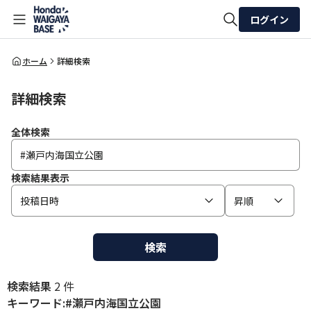
ログイン
全体検索
ホーム
詳細検索
詳細検索
検索
全体検索
検索結果表示
投稿日時
昇順
検索
検索結果
2 件
キーワード:#瀬戸内海国立公園