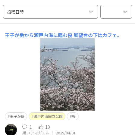
投稿日時
王子が岳から瀬戸内海に臨む桜
展望台の下はカフェ。
王子が岳
瀬戸内海国立公園
桜
1
10
黒いアマガエル
|
2025/04/01