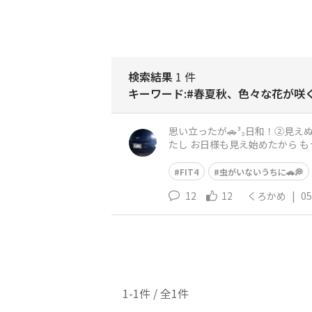
検索結果
1 件
キーワード:#春夏秋、色々な花が咲
思い立ったが🚗³₃日和！②見えぬなら見えるまで待とう富士の山🗻
たし お日様も見え始めたから もう少しかな😃 (・­­--・) うん、 ちょうど綺麗な花が咲いてるから 
石公園】
FIT4
虫がいないうちに🚗💭
12
12
くろかめ
|
05
1-1件 / 全1件