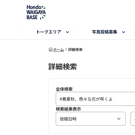
トークエリア
写真投稿募集
旅とドライブエリア
ハロウィンアルバム
お知らせ
Hondaキャンプ
カーラインアップ
コミュニティガイド
Honda GOLF
購入検討中の方へ
キャンプエリア
秋にまつわる写真
ホーム
詳細検索
詳細検索
Nシリーズエリア
未来に残したい日本の絶景
USER'S VOICE
VEZELエリア
とっておき
インターペット参加者エリア
自慢のHonda車
春の訪れ写真
いぬのき
全体検索
検索結果表示
投稿日時