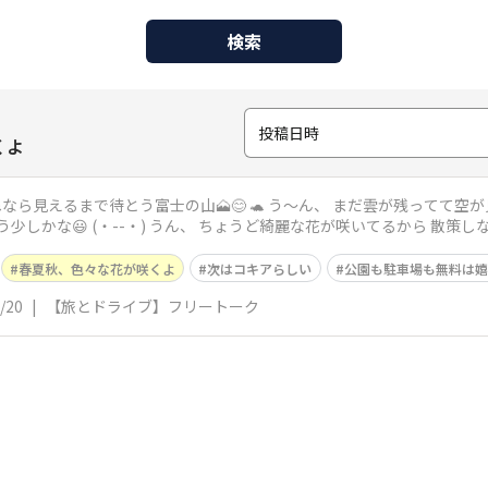
検索
投稿日時
くよ
 🐢 う〜ん、 まだ雲が残ってて空が見えないね でも 段々と明るくなってき
散策しながら時間を潰そう 河口湖畔にある【大
春夏秋、色々な花が咲くよ
次はコキアらしい
公園も駐車場も無料は嬉
/20
|
【旅とドライブ】フリートーク