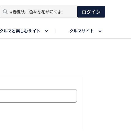
ログイン
クルマと楽しむサイト
クルマサイト
リア
い出
SPORTS DRIVE WEB
親子で楽しむエリア
あなたの最高の桜写真
Honda Magazine
ョット
エピソードツアー
夏の思い出写真
GWのお写真
ィーク
今年の夏、行って良かった場所