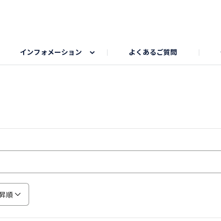
インフォメーション
よくあるご質問
Honda釣り倶楽部
ゴルフエリア
My Honda
海ドライブスポット
Honda Dog
釣りエリア
うちの子自慢
Honda Kids
わんこと楽しむエ
旅の思
のカレー写真
スポーツドライブエリア
クリスマスのお写真募集
何でもトークエリア
私の癒しシ
鹿嶋
もちフェスタ参加者エリア
冬休み
紅葉写真
愛犬とドライブ
シルバーウ
昇順