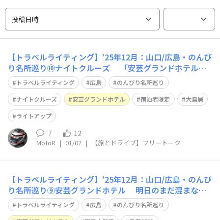
投稿日時
【トラベルライティング】'25年12月：山口/広島・のんび
り名所巡り⑩ナイトクルーズ 「安芸グランドホテル」
最大の魅力が、宿泊者限定の『ナイトクルーズ』です😀
トラベルライティング
広島
のんびり名所巡り
偉そうに言っていますが、チェックイン時にカウンターで
教えて貰いました… 本来はホテル予約と同時に、オプシ
ナイトクルーズ
安芸グランドホテル
宿泊者限定
大鳥居
ョン予約するアトラクションなので
ライトアップ
7
12
MotoR
|
01/07
|
【旅とドライブ】フリートーク
【トラベルライティング】'25年12月：山口/広島・のんび
り名所巡り⑨安芸グランドホテル 明日のまだ混まない
うちの午前中、厳島神社参拝＆宮島観光に備えて なるべ
トラベルライティング
広島
のんびり名所巡り
く良い立地のお宿を探した結果『安芸グランドホテル』に