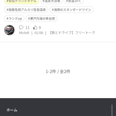
お世話になります😀 https://akigh.co.jp/ 当初は「宮島」
安芸グランドホテル
温泉大浴場
泉温25℃
島内のお
低張性弱アルカリ性低温泉
海側のスタンダードツイン
ランクup
瀬戸内海の幸会席
11
9
MotoR
|
01/06
|
【旅とドライブ】フリートーク
1-2件 / 全2件
ホーム