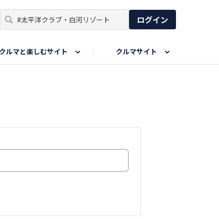
ログイン
クルマと楽しむサイト
クルマサイト
リア
い出
SPORTS DRIVE WEB
親子で楽しむエリア
あなたの最高の桜写真
Honda Magazine
ョット
エピソードツアー
夏の思い出写真
GWのお写真
ィーク
今年の夏、行って良かった場所