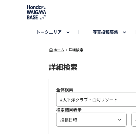
トークエリア
写真投稿募集
旅とドライブエリア
ハロウィンアルバム
お知らせ
Hondaキャンプ
カーラインアップ
コミュニティガイド
Honda GOLF
購入検討中の方へ
キャンプエリア
秋にまつわる写真
ホーム
詳細検索
詳細検索
Nシリーズエリア
未来に残したい日本の絶景
USER'S VOICE
VEZELエリア
とっておき
インターペット参加者エリア
自慢のHonda車
春の訪れ写真
いぬのき
全体検索
検索結果表示
投稿日時