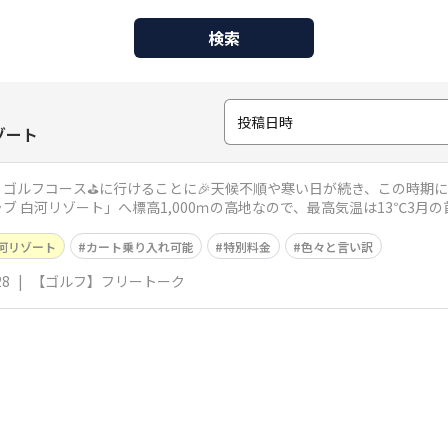
検索
投稿日時
ゾート
ゴルフコース⛳に行けることに🎉天候不順や寒い日が続き、この時期
ブ 白河リゾート」へ標高1,000ｍの高地なので、最高気温は13℃3月
は、
河リゾート
カート乗り入れ可能
特別料金
色々と言い訳
28
|
【ゴルフ】フリートーク