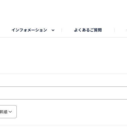
インフォメーション
よくあるご質問
Honda釣り倶楽部
ゴルフエリア
My Honda
海ドライブスポット
Honda Dog
釣りエリア
うちの子自慢
Honda Kids
わんこと楽しむエ
旅の思
のカレー写真
スポーツドライブエリア
クリスマスのお写真募集
何でもトークエリア
私の癒しシ
鹿嶋
もちフェスタ参加者エリア
冬休み
紅葉写真
愛犬とドライブ
シルバーウ
昇順