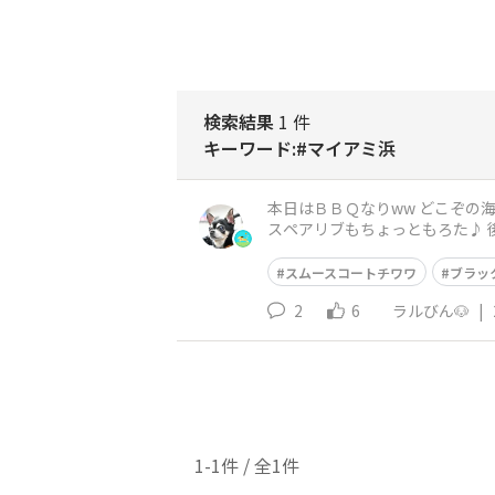
検索結果
1 件
キーワード:#マイアミ浜
本日はＢＢＱなりww どこぞの海岸でのんびり～ と思いきや、日本で一番大きい湖やねんww 茹でたササミをスモークして いっぱい食べたぞww
スムースコートチワワ
ブラッ
2
6
ラルびん🐶
|
1-1件 / 全1件