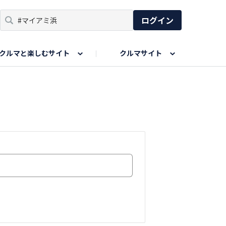
ログイン
クルマと楽しむサイト
クルマサイト
リア
い出
SPORTS DRIVE WEB
親子で楽しむエリア
あなたの最高の桜写真
Honda Magazine
ョット
エピソードツアー
夏の思い出写真
GWのお写真
ィーク
今年の夏、行って良かった場所