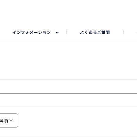
インフォメーション
よくあるご質問
Honda釣り倶楽部
ゴルフエリア
My Honda
海ドライブスポット
Honda Dog
釣りエリア
うちの子自慢
Honda Kids
わんこと楽しむエ
旅の思
のカレー写真
スポーツドライブエリア
クリスマスのお写真募集
何でもトークエリア
私の癒しシ
鹿嶋
もちフェスタ参加者エリア
冬休み
紅葉写真
愛犬とドライブ
シルバーウ
昇順