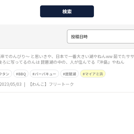
検索
投稿日時
スペアリブもちょっともろた♪ 後ろに写ってるのんは 琵琶湖の中の、人が住んでる『沖島』やねん
クタン
BBQ
バーバキュー
琵琶湖
マイアミ浜
2023/05/03
|
【わんこ】フリートーク