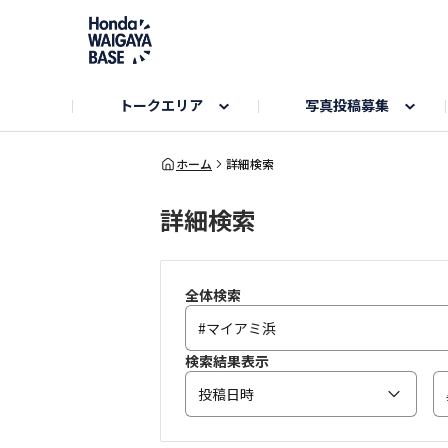
トークエリア
写真投稿募集
旅とドライブエリア
ハロウィンアルバム
お知らせ
Hondaキャンプ
カーラインアップ
コミュニティガイド
Honda GOLF
購入検討中の方へ
キャンプエリア
秋にまつわる写真
ホーム
詳細検索
詳細検索
Nシリーズエリア
未来に残したい日本の絶景
USER'S VOICE
VEZELエリア
とっておき
インターペット参加者エリア
自慢のHonda車
春の訪れ写真
いぬのき
全体検索
検索結果表示
投稿日時