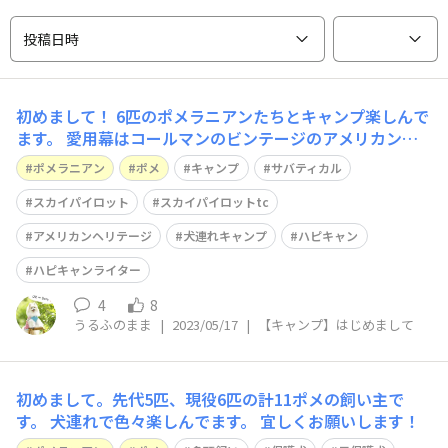
投稿日時
初めまして！ 6匹のポメラニアンたちとキャンプ楽しんで
ます。 愛用幕はコールマンのビンテージのアメリカンヘ
リテージと、サバティカルのスカイパイロットtcです。
ポメラニアン
ポメ
キャンプ
サバティカル
ハピキャンwebサイトでライターやってます。
スカイパイロット
スカイパイロットtc
アメリカンヘリテージ
犬連れキャンプ
ハピキャン
ハピキャンライター
4
8
うるふのまま
|
2023/05/17
|
【キャンプ】はじめまして
初めまして。先代5匹、現役6匹の計11ポメの飼い主で
す。 犬連れで色々楽しんでます。 宜しくお願いします！