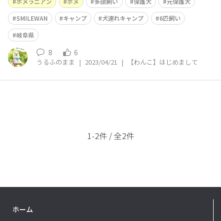
ポメラニアン
ポメ
多頭飼い
保護犬
元保護犬
SMILEWAN
キャンプ
犬連れキャンプ
6匹飼い
岐阜県
8
6
うるふのまま
|
2023/04/21
|
【わんこ】はじめまして
1-2件 / 全2件
ホーム