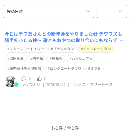
投稿日時
今日はチワ友さんとの新年会をやりました😊 チワワズも
勝手知ったる仲～ 誰ともおやつの取り合いにもならず 穏
やかに過ごして居ましたww （シニアの子ばかりなので、
スムースコートチワワ
ブラックタン
チョコレートタン
好き勝手に寝てましたが😅） 最高齢は１８歳ww 初めて
のご紹介になるかと思います😊 ラルフの同胎の弟『おう
同胎兄弟
四兄弟
新年会
ハイシニア犬
じ』です🐶 男の子ばかり
秘密結社老犬倶楽部
ロングコートチワワ
オフ会
2
7
ラルびん🐶
|
2025/01/12
|
【わんこ】フリートーク
1-1件 / 全1件