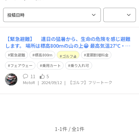
投稿日時
【緊急避難】 連日の猛暑から、生命の危険を感じ避難
します。 場所は標高800ｍの山の上😀 最高気温27℃・最
低気温20℃、エアコンは必要ありません😄 今日も、ゴ
緊急避難
標高800ｍ
夏期割増料金
ゴルフ⛳
ルフ⛳をすることに🏌️‍♂️ お山のてっぺんにある、こちらの
欠点は 土日は満員御礼で、簡単に予約が取れません 下界
フェアウェー
乗用カート
乗り入れ可
のゴルフ場が、夏期
11
5
MotoR
|
2024/09/12
|
【ゴルフ】フリートーク
1-1件 / 全1件