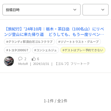
投稿日時
【旅紀行】'24年10月：栃木・茶臼岳（100名山）にリベ
ンジ登山に来た帰り道 どうしても、もう一度リベンジ
したいゴルフ場⛳️ https://waigaya-base.honda.co.jp/ch
グランディ那須白河ゴルフクラブ
リゾートトラスト・グループ
ats/pskzy6xuox4dgxne 『グランディ那須白河ゴルフク
ラブ』でプレーしました😀
トヨタ2000GT
コンシェルジュ
ゲストはプレー予約できない
2
6
MotoR
|
2024/10/31
|
【ゴルフ】フリートーク
1-1件 / 全1件