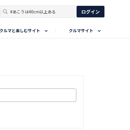
ログイン
クルマと楽しむサイト
クルマサイト
リア
い出
SPORTS DRIVE WEB
親子で楽しむエリア
あなたの最高の桜写真
Honda Magazine
ョット
エピソードツアー
夏の思い出写真
GWのお写真
ィーク
今年の夏、行って良かった場所