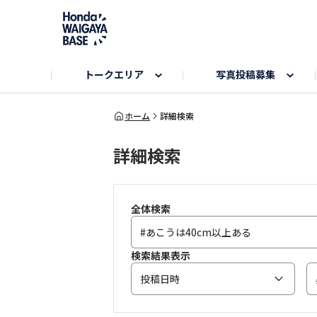
トークエリア
写真投稿募集
旅とドライブエリア
ハロウィンアルバム
お知らせ
Hondaキャンプ
カーラインアップ
コミュニティガイド
Honda GOLF
購入検討中の方へ
キャンプエリア
秋にまつわる写真
ホーム
詳細検索
詳細検索
Nシリーズエリア
未来に残したい日本の絶景
USER'S VOICE
VEZELエリア
とっておき
インターペット参加者エリア
自慢のHonda車
春の訪れ写真
いぬのき
全体検索
検索結果表示
投稿日時