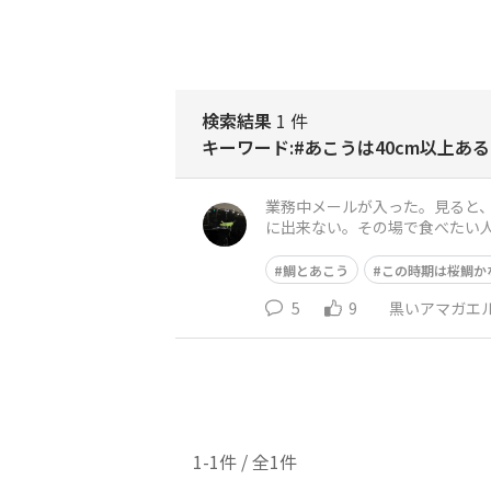
検索結果
1 件
キーワード:#あこうは40cm以上ある
業務中メールが入った。見ると
に出来ない。その場で食べたい
くことになる。案の定直ぐには
鯛とあこう
この時期は桜鯛か
5
9
黒いアマガエ
1-1件 / 全1件