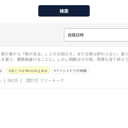
検索
投稿日時
、家の者から『魚がある。』とのお知らせ。まだ仕事は終わらない。直
人を募り、業務後届けることに。しかし問題はその後。用事も全て終え
なかなかやる気に
な
あこうは40cm以上ある
アイシャドウが綺麗
ル
|
04/15
|
【釣り】フリートーク