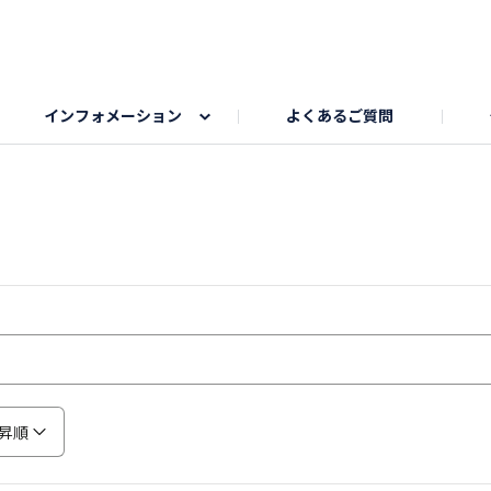
インフォメーション
よくあるご質問
Honda釣り倶楽部
ゴルフエリア
My Honda
海ドライブスポット
Honda Dog
釣りエリア
うちの子自慢
Honda Kids
わんこと楽しむエ
旅の思
のカレー写真
スポーツドライブエリア
クリスマスのお写真募集
何でもトークエリア
私の癒しシ
鹿嶋
もちフェスタ参加者エリア
冬休み
紅葉写真
愛犬とドライブ
シルバーウ
昇順