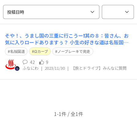
投稿日時
そや！、うまし国の三重に行こうー❗️其の８：皆さん、お
気に入りロードありますぅ？ 小生の好きな道は名阪国
道、西の終点である天理IC近くに位置する「魔のオメガΩ
名阪国道
Ωカーブ
ノーブレーキで完走
カーブ」と言われる下り坂です。地図で見るとΩの形して
いる所から通称Ωカーブと呼ばれているのですが、福住IC
42
9
ふなにわ
|
2023/11/30
|
【旅とドライブ】みんなに質問
から天理東ICまで、時には６％急勾配
1-1件 / 全1件