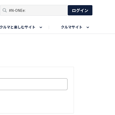
ログイン
クルマと楽しむサイト
クルマサイト
リア
い出
SPORTS DRIVE WEB
親子で楽しむエリア
あなたの最高の桜写真
Honda Magazine
ョット
エピソードツアー
夏の思い出写真
GWのお写真
ィーク
今年の夏、行って良かった場所