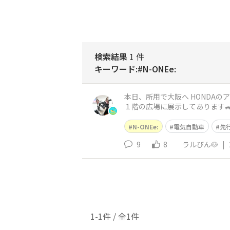
検索結果
1 件
キーワード:#N-ONEe:
本日、所用で大阪へ HONDAのアプリで先行展示会の案内があり 帰りに『Ｎ- ＯＮＥ ｅ：』に会いに行ってきましたww ２日３日と、阪急梅田駅
N-ONEe:
電気自動車
先
9
8
ラルびん🐶
|
1-1件 / 全1件