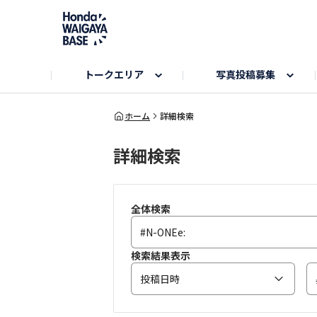
トークエリア
写真投稿募集
旅とドライブエリア
ハロウィンアルバム
お知らせ
Hondaキャンプ
カーラインアップ
コミュニティガイド
Honda GOLF
購入検討中の方へ
キャンプエリア
秋にまつわる写真
ホーム
詳細検索
詳細検索
Nシリーズエリア
未来に残したい日本の絶景
USER'S VOICE
VEZELエリア
とっておき
インターペット参加者エリア
自慢のHonda車
春の訪れ写真
いぬのき
全体検索
検索結果表示
投稿日時