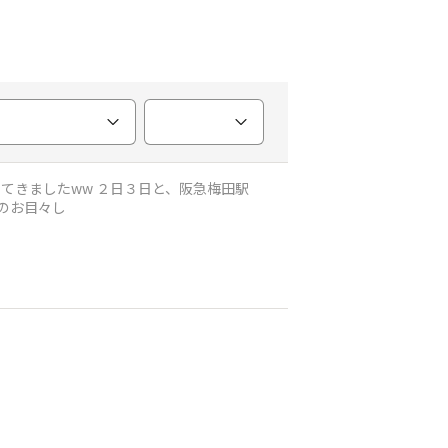
ew/event/ N-VANと同様、半目のお目々し