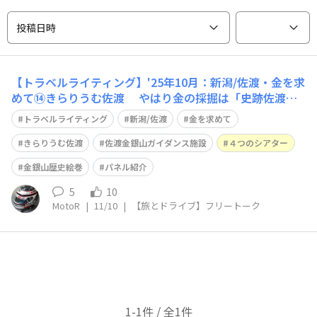
投稿日時
【トラベルライティング】'25年10月：新潟/佐渡・金を求
めて⑭きらりうむ佐渡 やはり金の採掘は「史跡佐渡金
山」で勉強すると、簡単ではないことが判明🤔 さらに知
トラベルライティング
新潟/佐渡
金を求めて
識を深めるべく、佐渡金銀山ガイダンス施設『きらりうむ
佐渡』を訪れます😀 佐渡金銀山の玄関口として、現地を
きらりうむ佐渡
佐渡金銀山ガイダンス施設
４つのシアター
訪れるための情報発信拠点施設です
金銀山歴史絵巻
パネル紹介
5
10
MotoR
|
11/10
|
【旅とドライブ】フリートーク
1-1件 / 全1件