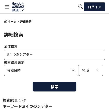
ログイン
全体検索
ホーム
詳細検索
詳細検索
検索
全体検索
検索結果表示
投稿日時
昇順
検索
検索結果
1 件
キーワード:#４つのシアター