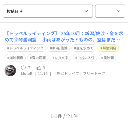
投稿日時
【トラベルライティング】'25年10月：新潟/佐渡・金を求
めて⑲琴浦洞窟 小雨はあがった🌂ものの、空はまだ雲
天⛅ これから訪れる観光地には、太陽🌞が必要なのに🙄
トラベルライティング
新潟/佐渡
金を求めて
琴浦洞窟
佐渡の南西、小木地区は海底溶岩が隆起してできた地形
で そこには、波の侵食によってできた海蝕洞窟がいくつ
海蝕洞窟
青の洞窟
左八文字
虫谷の入江
風蝕洞
もあります😀 その一つが琴浦
7
9
MotoR
|
11/16
|
【旅とドライブ】フリートーク
1-1件 / 全1件