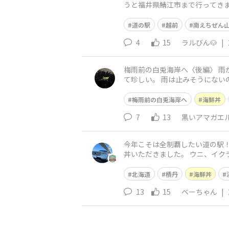
うと福井県鯖江市まで行ってきま
りをしようと✨&n
道の駅
越前
南えちぜん
4
15
ラルびん🐶
|
梅雨前の白兎海岸へ〈後編〉 雨が本降りになってきたが、 以前と同じアングルで写真を撮る。 この日の、 波の殆どないこの海岸は 自分にとっ
て珍しい。 雨は止みそうにないので、 浜に降りるのは断念し
自分の車と同じ見た目の車
梅雨前の白兎海岸へ
海鮮丼
7
13
黒いアマガエ
今年こそは全制覇したい道の駅！ 積
丼いただきました。 ウニ、イク
しくて、ニヤニヤしながら食べ
北海道
積丹
海鮮丼
13
15
ベーちゃん
|