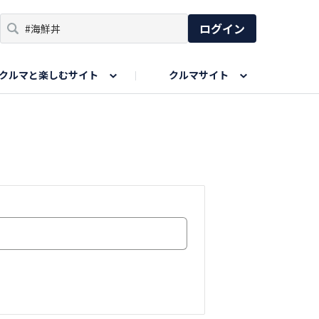
ログイン
クルマと楽しむサイト
クルマサイト
リア
い出
SPORTS DRIVE WEB
親子で楽しむエリア
あなたの最高の桜写真
Honda Magazine
ョット
エピソードツアー
夏の思い出写真
GWのお写真
ィーク
今年の夏、行って良かった場所