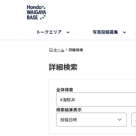
トークエリア
写真投稿募集
旅とドライブエリア
ハロウィンアルバム
お知らせ
Hondaキャンプ
カーラインアップ
コミュニティガイド
Honda GOLF
購入検討中の方へ
キャンプエリア
秋にまつわる写真
ホーム
詳細検索
詳細検索
Nシリーズエリア
未来に残したい日本の絶景
USER'S VOICE
VEZELエリア
とっておき
インターペット参加者エリア
自慢のHonda車
春の訪れ写真
いぬのき
全体検索
検索結果表示
投稿日時