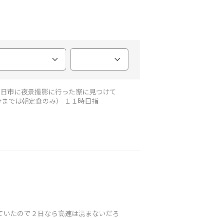
遠征🚙 朝８時から営業で（９時４５分までは朝定食のみ） １１時目指
ていたので２日なら高速は混まないだろ