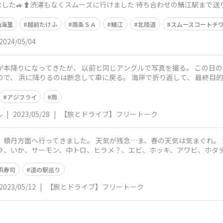
した🚙⬆️渋滞もなくスムーズに行けました 待ち合わせの鯖江駅まで送
山海里
越前たけふ
南条ＳＡ
鯖江
北陸道
スムースコートチ
2024/05/04
て車に戻る。 海岸で折り返して、 最終目的地のいつもの海鮮料理のお店に行く途中
アジフライ
雨
ル
|
2023/05/28
|
【旅とドライブ】フリートーク
丹方面へ行ってきました。 天気が残念…ま、春の天気は気まぐれ。 荒れた海も
ラ、いか、サーモン、中トロ、ヒラメ？、エビ、ホッキ、アワビ、ホタ
まし
浜寿司
道の駅巡り
2023/05/12
|
【旅とドライブ】フリートーク