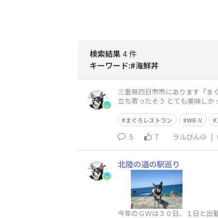
検索結果
4 件
キーワード:#海鮮丼
三重県四日市市にあります『まぐろレストラン』へ https
まぐろレストラン
WR-V
5
7
ラルびん🐶
|
北陸の道の駅巡り
今年のＧＷは３０日、１日と出