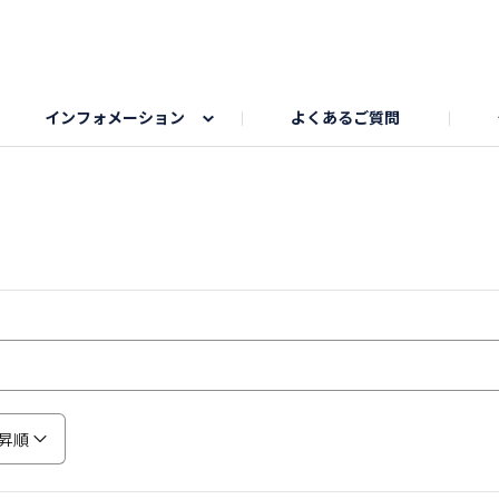
インフォメーション
よくあるご質問
Honda釣り倶楽部
ゴルフエリア
My Honda
海ドライブスポット
Honda Dog
釣りエリア
うちの子自慢
Honda Kids
わんこと楽しむエ
旅の思
のカレー写真
スポーツドライブエリア
クリスマスのお写真募集
何でもトークエリア
私の癒しシ
鹿嶋
もちフェスタ参加者エリア
冬休み
紅葉写真
愛犬とドライブ
シルバーウ
昇順