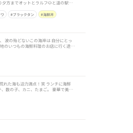
り夕方までオットとラルフ🐶と道の駅巡
ワワ
ブラックタン
海鮮丼
迫力満点！笑 ランチに海鮮
テ、数の子、カニ、たまご。 豪華で美味