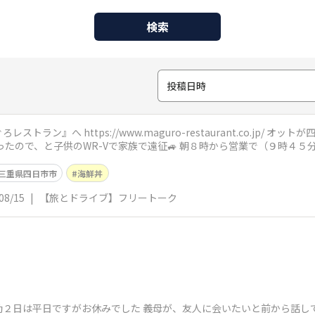
検索
投稿日時
://www.maguro-restaurant.co.jp/ オットが四日市に夜景撮影に行った際に見つけて
立ち寄ったそう とても美味しかったので、と子供のWR-Vで家族で
三重県四日市市
海鮮丼
08/15
|
【旅とドライブ】フリートーク
勤２日は平日ですがお休みでした 義母が、友人に会いたいと前から話し