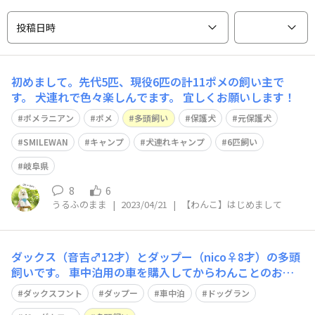
投稿日時
初めまして。先代5匹、現役6匹の計11ポメの飼い主で
す。 犬連れで色々楽しんでます。 宜しくお願いします！
ポメラニアン
ポメ
多頭飼い
保護犬
元保護犬
SMILEWAN
キャンプ
犬連れキャンプ
6匹飼い
岐阜県
8
6
うるふのまま
|
2023/04/21
|
【わんこ】はじめまして
ダックス（音吉♂12才）とダップー（nico♀8才）の多頭
飼いです。 車中泊用の車を購入してからわんことのお出
かけが増えました！！ ドッグランやドッグカフェ、わん
ダックスフント
ダップー
車中泊
ドッグラン
こ連れで泊まれる宿や車中泊などの情報を交換出来たら嬉