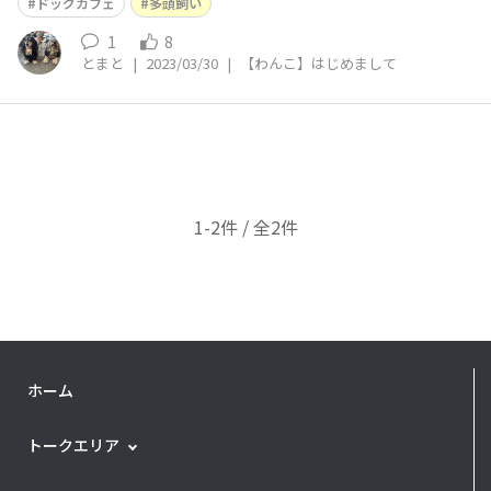
しいです。 よろしくお願い致します。
ドッグカフェ
多頭飼い
1
8
とまと
|
2023/03/30
|
【わんこ】はじめまして
1-2件 / 全2件
ホーム
トークエリア