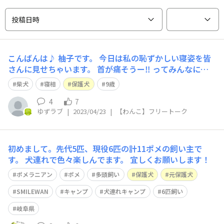
投稿日時
こんばんは♪ 柚子です。 今日は私の恥ずかしい寝姿を皆
さんに見せちゃいます。 首が痛そうー‼︎ ってみんなに言
われるけど私が1番リラックスしてる時の寝相だから心配
柴犬
寝相
保護犬
9歳
しないでね💤
4
7
ゆずラブ
|
2023/04/23
|
【わんこ】フリートーク
初めまして。先代5匹、現役6匹の計11ポメの飼い主で
す。 犬連れで色々楽しんでます。 宜しくお願いします！
ポメラニアン
ポメ
多頭飼い
保護犬
元保護犬
SMILEWAN
キャンプ
犬連れキャンプ
6匹飼い
岐阜県