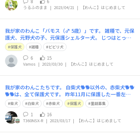
8
6
うるふのまま
|
2023/04/21
|
【わんこ】はじめまして
我が家のわんこ「バモス（♂ 5歳）」です。 雑種で、元保
護犬、元野犬の子、元保護シェルター犬。 じつはとって
もビビリです。 よろしくお願いします！
保護犬
雑種
ビビリ犬
6
15
Vamos
|
2023/03/30
|
【わんこ】はじめまして
我が家のわんこたちです。 白柴犬🐕🐕以外の、赤柴犬🐕🐕
🐕🐕は、全て保護犬です。 昨年11月に保護した一番左の
赤柴犬🐕女の子5〜6kg、推定2歳前後で、とてもおとなし
柴犬
白柴犬
赤柴犬
保護犬
里親募集
く、人懐っこい性格で、食欲旺盛で、車に乗る事が大好き
で、車酔いすることもなく、どんな車でも喜んで自分から
1
16
T360NSX-R
|
2023/03/17
|
【わんこ】はじめまして
乗り込みます。現在、他の我が