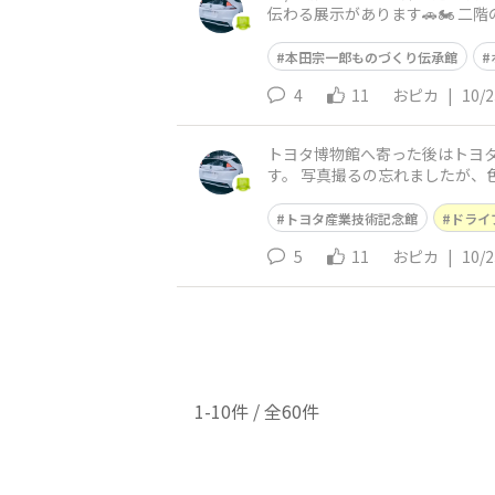
伝わる展示があります🚗🏍️
った楽しみがありました。 ホン
本田宗一郎ものづくり伝承館
4
11
おピカ
|
10/2
トヨタ博物館へ寄った後はトヨ
す。 写真撮るの忘れましたが
トヨタ産業技術記念館
ドライ
5
11
おピカ
|
10/2
1-10件 / 全60件