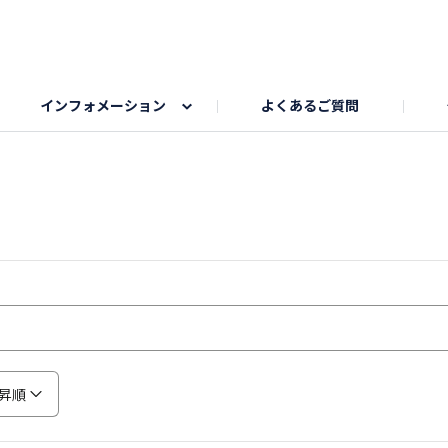
インフォメーション
よくあるご質問
Honda釣り倶楽部
ゴルフエリア
My Honda
海ドライブスポット
Honda Dog
釣りエリア
うちの子自慢
Honda Kids
わんこと楽しむエ
旅の思
のカレー写真
スポーツドライブエリア
クリスマスのお写真募集
何でもトークエリア
私の癒しシ
鹿嶋
もちフェスタ参加者エリア
冬休み
紅葉写真
愛犬とドライブ
シルバーウ
昇順