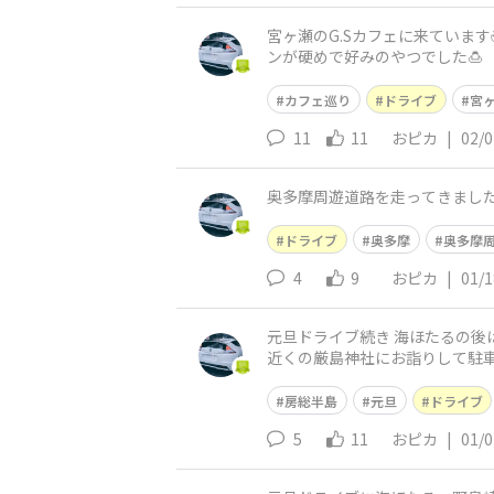
宮ヶ瀬のG.Sカフェに来ていま
ンが硬めで好みのやつでした🍮
カフェ巡り
ドライブ
宮
11
11
おピカ
|
02/0
奥多摩周遊道路を走ってきました
ドライブ
奥多摩
奥多摩
4
9
おピカ
|
01/1
元旦ドライブ続き 海ほたるの後
近くの厳島神社にお詣りして駐
房総半島
元旦
ドライブ
5
11
おピカ
|
01/0