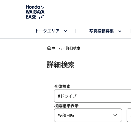
トークエリア
写真投稿募集
旅とドライブエリア
ハロウィンアルバム
お知らせ
Hondaキャンプ
カーラインアップ
コミュニティガイド
Honda GOLF
購入検討中の方へ
キャンプエリア
秋にまつわる写真
ホーム
詳細検索
詳細検索
Nシリーズエリア
未来に残したい日本の絶景
USER'S VOICE
VEZELエリア
とっておき
インターペット参加者エリア
自慢のHonda車
春の訪れ写真
いぬのき
全体検索
検索結果表示
投稿日時