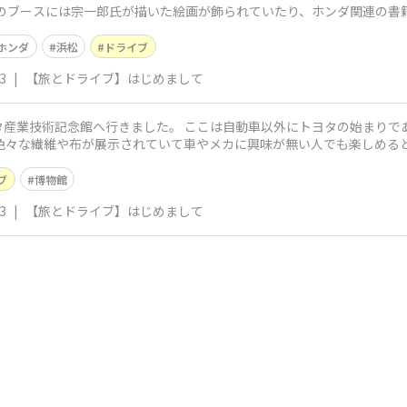
 二階のブースには宗一郎氏が描いた絵画が飾られていたり、ホンダ関連の
ホンダ
浜松
ドライブ
3
|
【旅とドライブ】はじめまして
タ産業技術記念館へ行きました。 ここは自動車以外にトヨタの始まりで
、色々な繊維や布が展示されていて車やメカに興味が無い人でも楽しめる
ブ
博物館
3
|
【旅とドライブ】はじめまして