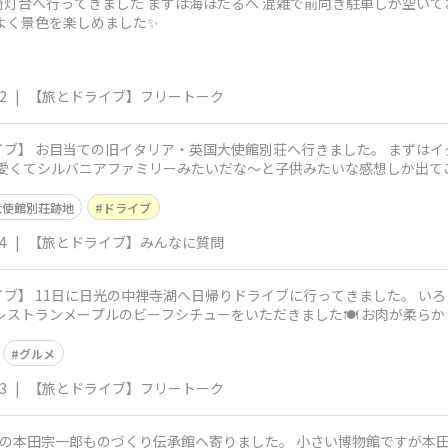
灯台へ行ってきました まずは海ほたるへ 混雑で前向き駐車しか空いて
よく景色を楽しめました✨️
2
|
【旅とドライブ】フリートーク
ブ】 お目当ての旧イタリア・英国大使館別荘へ行きました。 まずはイ
が可愛くてシルバニアファミリーみたいだな〜と子供みたいな感想しか出て
大使館別荘跡地
ドライブ
4
|
【旅とドライブ】みんなに質問
ブ】 11日に日光の中禅寺湖へ日帰りドライブに行ってきました。 い
レストランメープルのビーフシチューをいただきました🍽️ お肉が柔ら
国大
グルメ
3
|
【旅とドライブ】フリートーク
り伝承館へ寄りました。 小さい博物館ですが本田宗一郎氏の思想やものづくりの情熱が