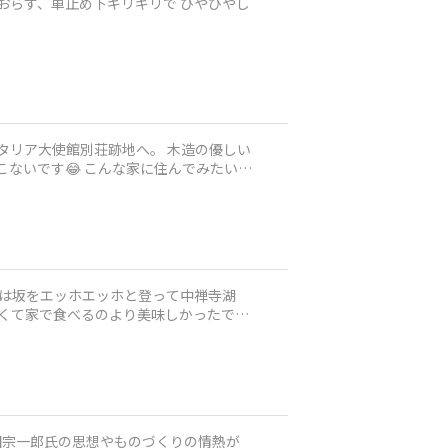
おらず、車止め下ギリギリで ひやひやし
タリア大使館別荘跡地へ。 木造の優しい
こないです😂 こんな家に住んでみたいけ
ろは坂をエッホエッホと登って中禅寺湖
かくて家で食べるのより美味しかったです