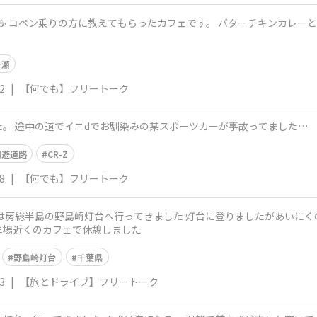
す☕️ コペン乗りの方に教えてもらったカフェです。 バターチキンカレー
ヶ瀬
2
|
【何でも】フリートーク
。 途中の道でイニdでお馴染みの某スポーツカーが事故ってました…
周遊道路
CR-Z
8
|
【何でも】フリートーク
は房総半島の野島崎灯台へ行ってきました 灯台に登りましたがあいにく
車場近くのカフェで休憩しました
野島崎灯台
千葉県
3
|
【旅とドライブ】フリートーク