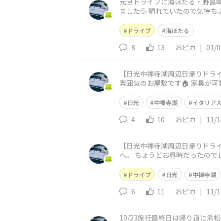
元旦ドライブに海ほたる・野島崎
ました💦 晴れていたので気持ち
ドライブ
海ほたる
8
13
おピカ
|
01/0
【日光中禅寺湖周辺日帰りドライ
雰囲気のお屋敷です🏠️ 家具
ど冬が大変そう…
日光
中禅寺湖
イタリア
4
10
おピカ
|
11/1
【日光中禅寺湖周辺日帰りドライ
へ。 ちょうどお昼時だったので
😆 次はお目当てのイタリア・英
ドライブ
日光
中禅寺湖
6
11
おピカ
|
11/1
10/23旅行最終日は帰り道に浜松の本田宗一郎ものづく