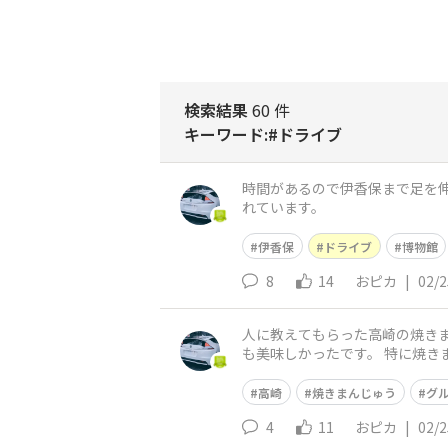
検索結果
60 件
キーワード:#ドライブ
時間があるので伊香保まで足を伸
れています。
伊香保
ドライブ
博物館
8
14
おピカ
|
02/2
人に教えてもらった高崎の焼きま
も美味しかったです。 特に焼き
高崎
焼きまんじゅう
グ
4
11
おピカ
|
02/2