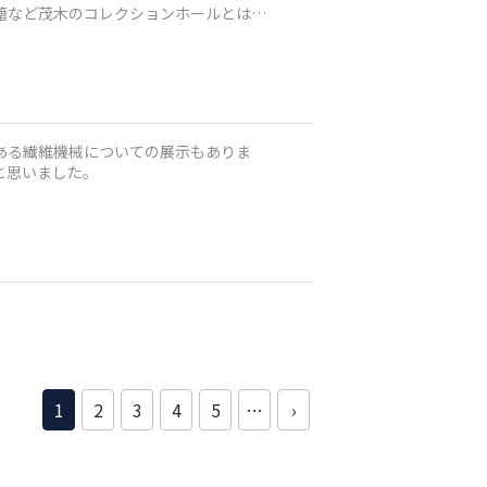
書籍など茂木のコレクションホールとは違
ある繊維機械についての展示もありま
と思いました。
1
2
3
4
5
…
›