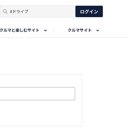
ログイン
クルマと楽しむサイト
クルマサイト
リア
い出
SPORTS DRIVE WEB
親子で楽しむエリア
あなたの最高の桜写真
Honda Magazine
ョット
エピソードツアー
夏の思い出写真
GWのお写真
ィーク
今年の夏、行って良かった場所