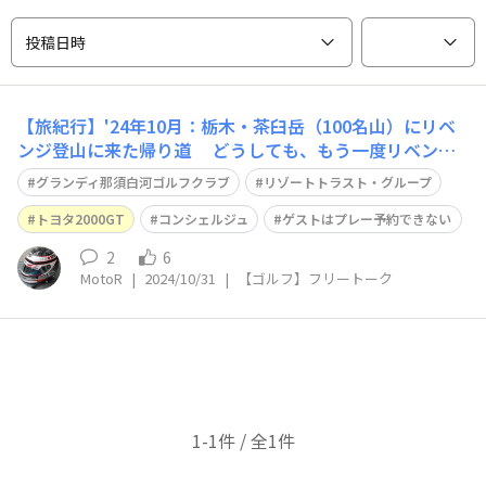
投稿日時
【旅紀行】'24年10月：栃木・茶臼岳（100名山）にリベ
ンジ登山に来た帰り道 どうしても、もう一度リベンジ
したいゴルフ場⛳️ https://waigaya-base.honda.co.jp/ch
グランディ那須白河ゴルフクラブ
リゾートトラスト・グループ
ats/pskzy6xuox4dgxne 『グランディ那須白河ゴルフク
ラブ』でプレーしました😀
トヨタ2000GT
コンシェルジュ
ゲストはプレー予約できない
2
6
MotoR
|
2024/10/31
|
【ゴルフ】フリートーク
1-1件 / 全1件