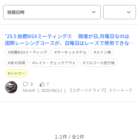
投稿日時
'25.5 鈴鹿NSXミーティング⑤ 開催が日,月曜日なのは
国際レーシングコースが、日曜日はレースで使用できない
から 南コースも同様で、カートの大会が入っています。
鈴鹿NSXミーティング
サーキットホテル
メイン棟
ですから日曜日は、交通教育センターを使ったプログラム
😀 ホテルも同様、週末の土曜日は 遊園地を抱えて、か
泉大浴場
レイト・チェックアウト
フルコース走行後
き入れ時で正規料金？
シャワー
9
7
MotoR
|
2025/06/12
|
【スポーツドライブ】フリートーク
1-1件 / 全1件