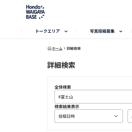
トークエリア
写真投稿募集
旅とドライブエリア
ハロウィンアルバム
お知らせ
Hondaキャンプ
カーラインアップ
コミュニティガイド
Honda GOLF
購入検討中の方へ
キャンプエリア
秋にまつわる写真
ホーム
詳細検索
詳細検索
Nシリーズエリア
未来に残したい日本の絶景
USER'S VOICE
VEZELエリア
とっておき
インターペット参加者エリア
自慢のHonda車
春の訪れ写真
いぬのき
全体検索
検索結果表示
投稿日時