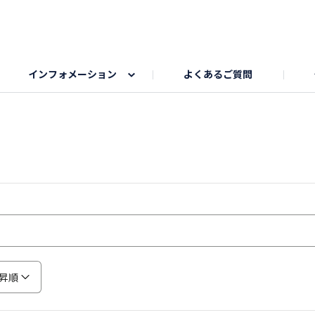
インフォメーション
よくあるご質問
Honda釣り倶楽部
ゴルフエリア
My Honda
海ドライブスポット
Honda Dog
釣りエリア
うちの子自慢
Honda Kids
わんこと楽しむエ
旅の思
のカレー写真
スポーツドライブエリア
クリスマスのお写真募集
何でもトークエリア
私の癒しシ
鹿嶋
もちフェスタ参加者エリア
冬休み
紅葉写真
愛犬とドライブ
シルバーウ
昇順