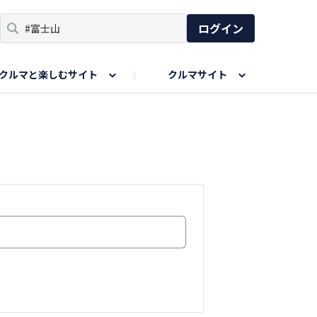
ログイン
クルマと楽しむサイト
クルマサイト
リア
い出
SPORTS DRIVE WEB
親子で楽しむエリア
あなたの最高の桜写真
Honda Magazine
ョット
エピソードツアー
夏の思い出写真
GWのお写真
ィーク
今年の夏、行って良かった場所