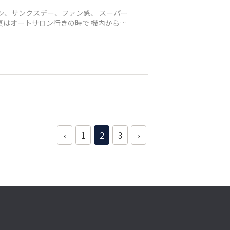
ン、サンクスデー、ファン感、 スーパー
‹
1
2
3
›