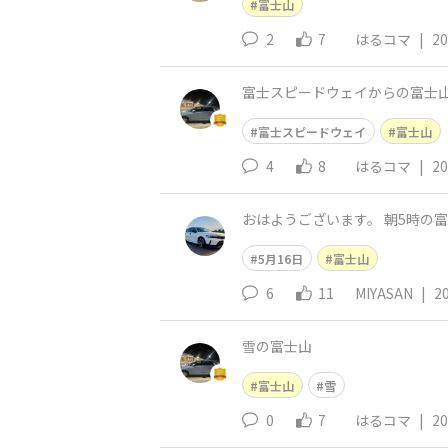
富士山
2
7
はるコマ
|
20
富士スピードウェイからの富士山
富士スピードウェイ
富士山
4
8
はるコマ
|
20
おはようございます。 朝5時の富
5月16日
富士山
6
11
MIYASAN
|
2
雪の富士山
富士山
雪
0
7
はるコマ
|
20