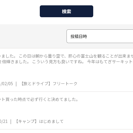
検索
投稿日時
した。 河口湖の北側から花火を観
う見方も良いですね。 今年はもてぎサーキットの花火に続き、妻との２度目の花火見物
/02/05
|
【旅とドライブ】フリートーク
ント買った時点で必ず行くと決めてました。
0/21
|
【キャンプ】はじめまして