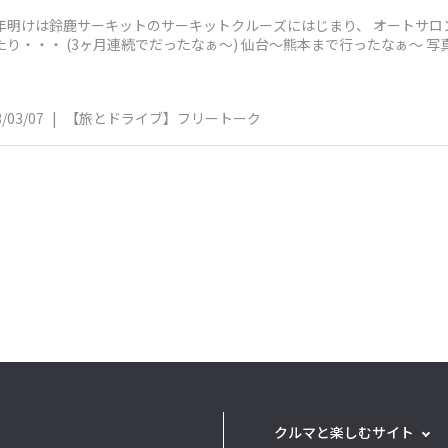
年明けは鈴鹿サーキットのサーキットクルーズにはじまり、 オートサロ
3ヶ月連続でだったなぁ～) 仙台～熊本まで行ったなぁ～ 写真はオートサロン行きの時で 機内からの
/03/07
|
【旅とドライブ】フリートーク
クルマと楽しむサイト