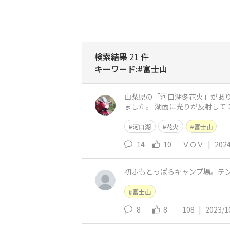
検索結果
21 件
キーワード:#富士山
山梨県の「河口湖冬花火」がありました。 この日は朝から曇り空で、肝心の富士山を観ることが出来ませんで
ました。 湖面に光りが反射して２倍輝きました。 こうい
となりました。
河口湖
花火
富士山
14
10
ＶＯＶ
|
2024
初ふもとっぱらキャンプ場。テ
富士山
8
8
108
|
2023/1