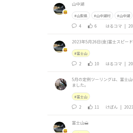
山中湖
山梨県
山中湖村
山中湖
4
6
はるコマ
|
20
2023年5月26日(金)富士スピ
富士山
2
10
はるコマ
|
20
5月の定例ツーリングは、富士
ました。
富士山
2
11
けぽん
|
2023
富士山🗻