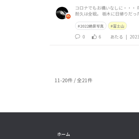
コロナでもお構いなしに・・・ 
耐久は全戦。 栃木に日帰りだったり・・・ (
富士山です。
2022絶景写真
富士山
0
6
あたる
|
2023
11-20件 / 全21件
ホーム