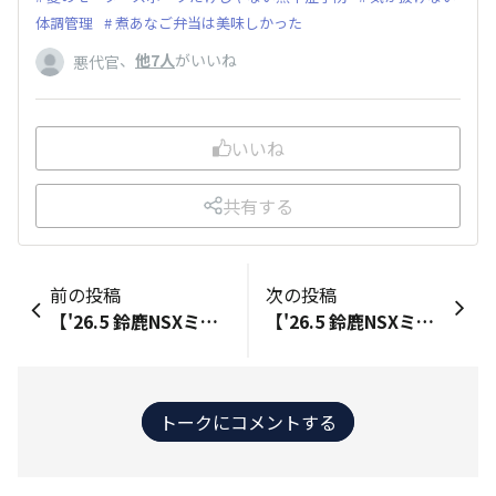
体調管理
煮あなご弁当は美味しかった
、
他7人
がいいね
悪代官
いいね
共有する
前の投稿
次の投稿
【'26.5 鈴鹿NSXミーティング】① 今年度、第1回目の開催となる「鈴鹿NSXミーティング」です😀（今年は既に3月開催がりましたが、年度単位なので第1回？）参加台数30台(同伴者10名)と、相変わらずの盛況ぶり😀5,7月開催は、初参加対象のコースが設定されていて今回は4名の方が、初参加(うち、女性1名)でした🙂 NSXミーティングには、道上選手や俳優のK沢さんが参加したり今回は、南コースからGT500#17Astemo REAL RACINGの塚越広大選手がオーナーになられ、NSXのイベントに顔を出されることが多くなりました🙄MotoRの質問は「HRC PRELUDE-GT」苦戦の真相は…（そうだったのか…SNSでは内情は話せませんが、改善されると期待します👍） 今回の参加者は、奥さまだったのでMotoRはクルマの陸送係😅奥さまの運転は鈴鹿サーキット内だけ…何せ「ネオ・クラッシクカー」の部類になって来たのでチェックランプの点灯した車両が5台も…帰ったら整備です😥 さて、次回7月はどっちが参加するか？駈け引きが始まります🤔🧿
【'26.5 鈴鹿NSXミーティング】② 今年度、第1回目の開催となる「鈴鹿NSXミーティング」です😀（今年は既に3月開催がりましたが、年度単位なので第1回？）参加台数30台(同伴者10名)と、相変わらずの盛況ぶり😀 NSXミーティングでは、とあるオーナー様のご厚意でプロカメラマンが入り、走行写真を撮影してくれています😉以前はCD-ROMに焼いて頂き、一人一人頂いておりましたが次回お会いした時と…タイムラグが有るのと、その労力たるや🙄 そこで、LINEのアルバム機能を使って配信することになりました🤔300枚近い写真の中から、欲しい写真をダウンロード現在、グループLINEのメンバーは60名お礼の連絡不要のルールですが、ついつい誰かが「ありがとうございました」次から次へと…引っ切り無しにLINEの着信音が鳴り続けます😅🧿
トークにコメントする