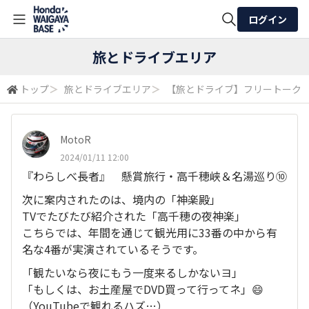
ログイン
全体検索
旅とドライブエリア
トップ
＞
旅とドライブエリア
＞
【旅とドライブ】フリートーク
検索
MotoR
2024/01/11 12:00
『わらしべ長者』 懸賞旅行・高千穂峡＆名湯巡り⑩
次に案内されたのは、境内の「神楽殿」
TVでたびたび紹介された「高千穂の夜神楽」
こちらでは、年間を通じて観光用に33番の中から有
名な4番が実演されているそうです。
「観たいなら夜にもう一度来るしかないヨ」
「もしくは、お土産屋でDVD買って行ってネ」😄
（YouTubeで観れるハズ…）