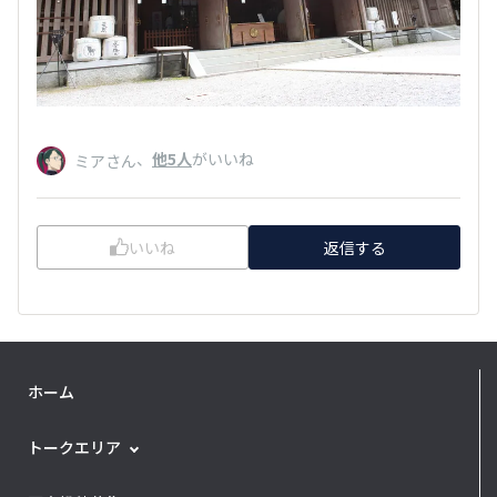
、
他5人
がいいね
ミアさん
いいね
返信する
ホーム
トークエリア