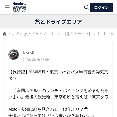
ログイン
全体検索
旅とドライブエリア
トップ
＞
旅とドライブエリア
＞
【旅とドライブ】フリートーク
検索
MotoR
2026/05/20 06:59
【旅行記】'26年5月：東京・はとバス半日観光④東京
タワー
「帝国ホテル」のランチ・バイキングを済ませたら
いよいよ最後の観光地、東京名所と言えば『東京タワ
ー』
MotoR夫婦は顔を見合わせ、10年ぶり？🙄
子供たちに至っては「いつ来たか？忘れた…」