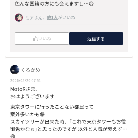
色んな国籍の方にも会えますし…😄
、
他1人
がいいね
ミアさん
いいね
返信する
くろかめ
2026/05/20 07:51
MotoRさま、
おはようございます
東京タワーに行ったことない都民って
案外多いかも😁
スカイツリーが出来た時、｢これで東京タワーもお役
御免かなぁ｣と思ったのですが 以外と人気が衰えず…
😅