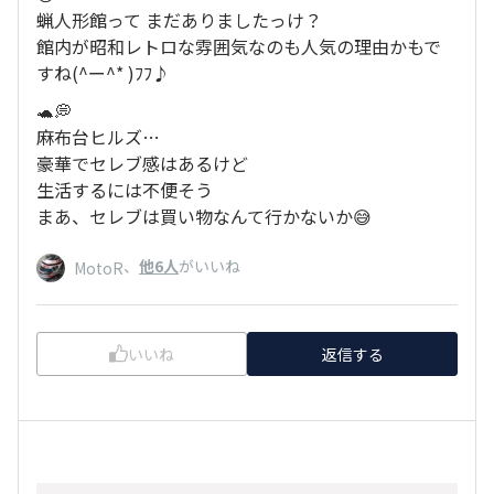
蝋人形館って まだありましたっけ？
館内が昭和レトロな雰囲気なのも人気の理由かもで
すね(^ー^* )ﾌﾌ♪
🐢💭
麻布台ヒルズ…
豪華でセレブ感はあるけど
生活するには不便そう
まあ、セレブは買い物なんて行かないか😅
、
他6人
がいいね
MotoR
いいね
返信する