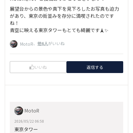
展望台からの景色や真下を見下ろしたお写真も迫力
があり、東京の街並みを存分に満喫されたのです
ね！
青空に映える東京タワーもとても綺麗です🗼✨
、
他6人
がいいね
MotoR
いいね
返信する
MotoR
2026/05/22 06:58
東京タワー