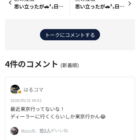
思い立ったが🚗³₃日和！①コレって有言実行⁉️🙄 🐢 山肌を登っていくみたいな雲だね 付近は濃霧注意報が出てるけど 高速道路は それほど影響ないみたい 晴れるかなぁ🤔 (・­­--・)ŧ‹”ŧ‹” そうだね 予報では今日は☀️なんだけど 湿度が高めみたいだから 霧が発生してるのかなぁ 目的地に着くまでに晴れてくれると良いね 🐢ŧ‹”ŧ‹” うん、 談合坂SAからの眺めは ちょっと幻想的だね
思い立ったが🚗³₃日和！②見えぬなら見えるまで待とう富士の山🗻😊 🐢 う〜ん、 まだ雲が残ってて空が見えないね でも 段々と明るくなってきたし お日様も見え始めたから もう少しかな😃 (・­­--・) うん、 ちょうど綺麗な花が咲いてるから 散策しながら時間を潰そう 河口湖畔にある【大石公園】 花の公園として有名なスポットだよ☝️ まあまあ広い駐車場もあるから 停めやすい 河口湖大橋近くの賑やかなスポットから少し離れてるから 橋を渡ってからの湖畔沿いを走る湖北ビューラインも楽しいね😊 🐢 ネモフィラって言うのかな？ 綺麗な青😲 他にも 色とりどりの花がよく手入れされていて 綺麗だね🤩 (・­­--・) 僕たちが着いたのが7時過ぎなんだけど 既に続々と人が集まって来てる しかも インバウンドの個人旅行の車ばかり😲 みんな、早起きだね 周辺に泊まってるのかなぁ でもせっかく遠くから来たのに 富士山と花のコラボを見てもらえなくて残念だなぁ 時間がある人は 僕らみたいに晴れるのを待ってるみたいだけど 段々と雲が取れてきたからもう少し… 花を見たり、湖畔を約30分ほど散策🐢«« 🐢 バスピスくん、見て見て！ やっと 姿が… 富士山さん、おはよう❗️(^o^) 【大石公園紹介】 https://www.fuji-net.co.jp/report/cat-tourism-event/978/
トークにコメントする
4
件のコメント
(新着順)
はるコマ
2026/05/21 06:02
最近東京行ってないな！
ディーラーに行くくらいしか東京行かん😂
、
他3人
がいいね
MotoR