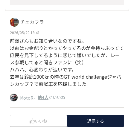
チェカフラ
2026/05/20 19:41
前澤さんもお知り合いなのですね。
以前はお金配りとかってやってるのが金持ちぶってて
庶民を見下してるように感じて嫌いでしたが、レー
ス参戦してると聞きファンに（笑）
ハハハ、心変わりが速いです。
去年は鈴鹿1000㎞の時のGT world challengeジャパ
ンカップ？で前澤車を応援しました。
、
他4人
がいいね
MotoR
いいね
返信する