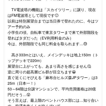
TV電波塔の機能は「スカイツリー」に譲り、現在
はFM電波塔として現役です🙂
以前は特別展望台までは当日券で登れたのに、今はツ
アー予約のみ
小学生の頃、自転車で東京タワーまで来て外部階段を
登ればタダだった（EV利用料金のみ）
今は、外部階段でも同じ料金を取られます…😓
高さ333mとはいえ、メインデッキは地上150m（ト
ップデッキで220m）
展望台に上がっても、あまり高さを感じません🤔
逆に周りの超高層ビル群が目立ちます😀
直ぐ近くにそびえる「麻布台ヒルズ森JPタワー」は3
25m（日本一！）
53～64階は分譲マンションで、平均売買価格は20億
円だそう…😲
そう言えば、最上階のペントハウス部には…知り合い
の、前澤友作くんが住んでいて