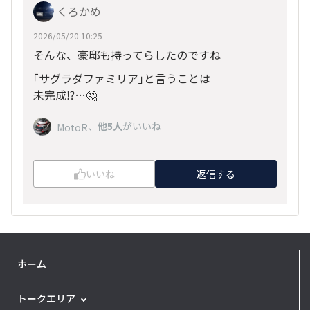
くろかめ
2026/05/20 10:25
そんな、豪邸も持ってらしたのですね
｢サグラダファミリア｣と言うことは
未完成⁉️…🤔
、
他5人
がいいね
MotoR
いいね
返信する
ホーム
トークエリア