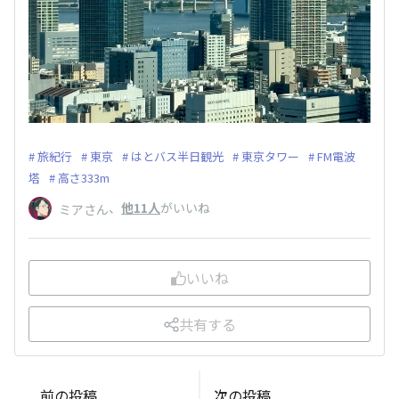
旅紀行
東京
はとバス半日観光
東京タワー
FM電波
塔
高さ333m
、
他11人
がいいね
ミアさん
いいね
共有する
前の投稿
次の投稿