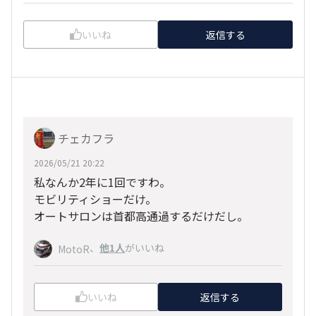
いいね
返信する
チェカフラ
2026/05/21 20:22
私なんか2年に1回ですわ。
モビリティショーだけ。
オートサロンは首都高通過するだけだし。
、
他1人
がいいね
MotoR
いいね
返信する