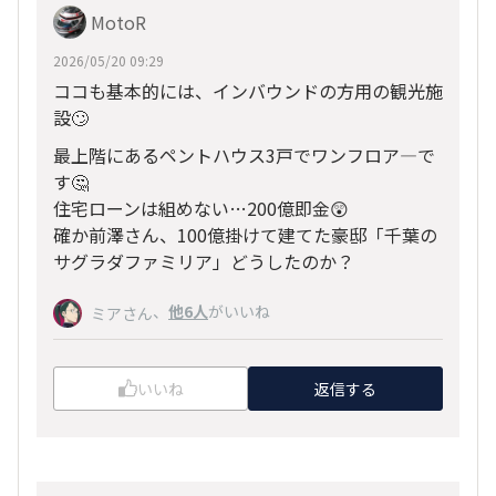
MotoR
2026/05/20 09:29
ココも基本的には、インバウンドの方用の観光施
設🙄
最上階にあるペントハウス3戸でワンフロア―で
す🤔
住宅ローンは組めない…200億即金😲
確か前澤さん、100億掛けて建てた豪邸「千葉の
サグラダファミリア」どうしたのか？
、
他6人
がいいね
ミアさん
いいね
返信する