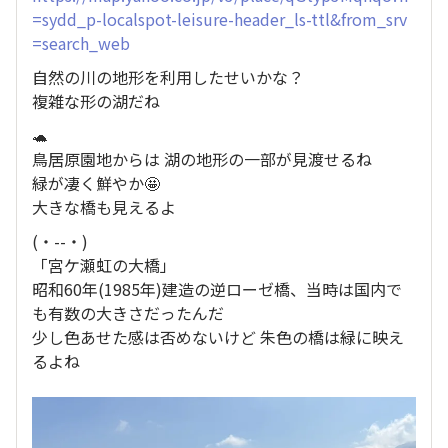
=sydd_p-localspot-leisure-header_ls-ttl&from_srv
=search_web
自然の川の地形を利用したせいかな？
複雑な形の湖だね
🐢
鳥居原園地からは 湖の地形の一部が見渡せるね
緑が凄く鮮やか🤩
大きな橋も見えるよ
(・­­--・)
「宮ケ瀬虹の大橋」
昭和60年(1985年)建造の逆ローゼ橋、当時は国内で
も有数の大きさだったんだ
少し色あせた感は否めないけど 朱色の橋は緑に映え
るよね