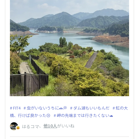
FIT4
虫がいないうちに🚗💭
ダム湖もいいもんだ
虹の大
橋、行けば良かった😢
岬の先端までは行きたくない🐢
、
他10人
がいいね
はるコマ