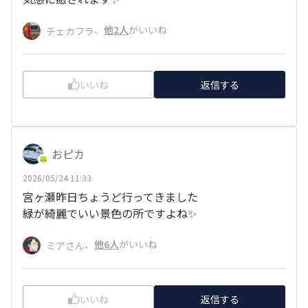
、
他2人
がいいね
チェカフラ
いいね
返信する
おピカ
2026/05/24 11:33
宮ヶ瀬昨日ちょうど行ってきました
緑が綺麗でいい景色の所ですよね✨️
、
他6人
がいいね
ミアさん
いいね
返信する