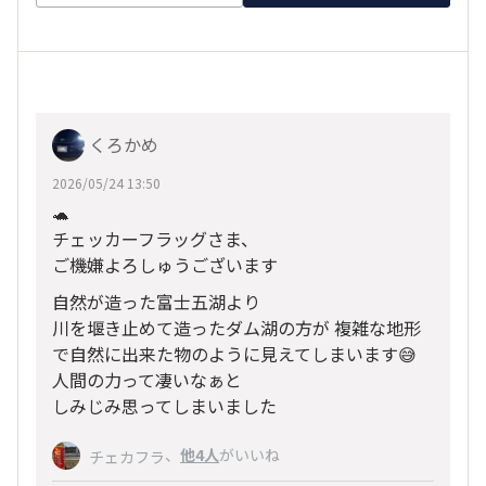
くろかめ
2026/05/24 13:50
🐢
チェッカーフラッグさま、
ご機嫌よろしゅうございます
自然が造った富士五湖より
川を堰き止めて造ったダム湖の方が 複雑な地形
で自然に出来た物のように見えてしまいます😅
人間の力って凄いなぁと
しみじみ思ってしまいました
、
他4人
がいいね
チェカフラ