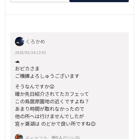
くろかめ
2026/05/24 13:55
🐢
おピカさま
ご機嫌よろしゅうございます
そうなんですか😲
確か先日紹介されてたカフェって
この鳥居原園地の近くですよね？
あまり時間が取れなかったので
他の所へは行けませんでしたが
宮ヶ瀬湖は のどかで良い所ですね😊
、
他5人
がいいね
チェカフラ