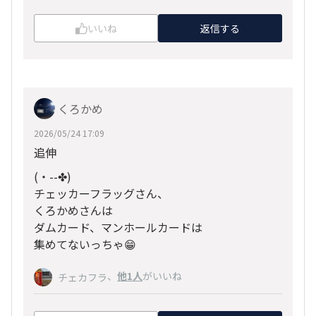
いいね
返信する
くろかめ
2026/05/24 17:09
追伸
(・­­--✤)
チェッカーフラッグさん、
くろかめさんは
ダムカード、マンホールカードは
集めてないっちゃ😁
、
他1人
がいいね
チェカフラ