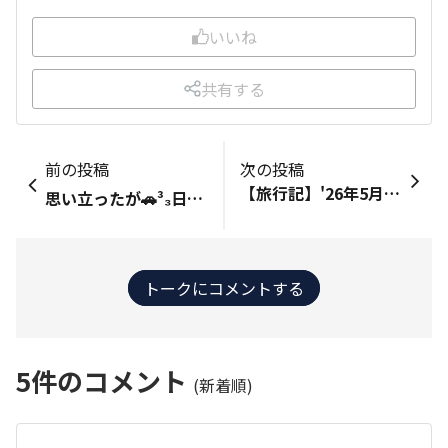
いいね
共有する
前の投稿
次の投稿
【旅行記】'26年5月：滋賀/琵琶湖・城巡り（湖北・湖東）①プロローグ 昨年の3月計画した、鈴鹿詣での道すがら企画の焼き直しです🙂鈴鹿詣での帰り道に、滋賀まで足を延ばす予定でしたが生憎の雨予報（だけなら未だしも…降雪予報まで）予約していたホテルも、直前でキャンセルしました💦 今回は仕切り直しの再チャレンジ、幸い天気も良さそうで鈴鹿詣での行き道に行くことに🙄ただ5月は奥さま参加の鈴鹿ミーティング、NSX-ATで行くことに（11月のS2000ミーティングなら、オープンで行けたのに…） タイミング良く、今年のNHK大河ドラマは「豊臣兄弟！」まさしく舞台は「北近江」滋賀・長浜豊臣秀吉・秀長兄弟ゆかりの地、大河ドラマ館にも行って来ます😄🧿
思い立ったが🚗³₃日和！⑤ついに走った!《道志みち》 (・­­--・) 春の投稿企画に書き込んだ事を実行する為に 今日のドライブを計画したから 目的を果たしに行くよ 山中湖から 国道413号で相模原方面へ https://waigaya-base.honda.co.jp/chats/9mh7zwa2yszxdixj 🐢 ついに《道志みち》を走れる〜🤩🚗³₃ ここ、マイナスイオンを浴びながらワインディングも楽しめる良い道だね 途中にある ｢道の駅･どうし｣も寄ってみようよ (・­­--・) 地元の農産物やお土産を売ってるお店があるだけで 道の駅にしては小さい気がするなぁ ところで この道の駅の 二輪車のスペース広っ‼️ しかも、車用と はっきり分離されてる この道を走ってて何台もすれ違ったから バイク･ツーリングに人気あるのかなぁ 🐢 「道の駅･どうし」を出て少し走った所にあるお店で お昼ご飯食べて行こうよ😋 山梨といえば ｢ほうとう｣だよね 麺に歯ごたえがあるし､ボリュームもあるしで お腹いっぱい(〃´o｀)ﾌｩ… このお店、実はキャンプ場を経営してるみたい 道志みちは キャンプ場が多いね⛺️ 走ってると｢〇〇キャンプ場」の案内が次々出てくる (・­­--・) それだけ自然が豊かって事なんだろうね やたら薪も売ってるし😄 さあ、食べたら 出発するよ 山梨の湖の次は 神奈川の湖を見に行こう🚗³₃ そう言えば この《道志みち》 何故か 山中湖から走る方が断然空いてた 相模原市方面からは 時々車が連なってノロノロ状態になってた 率直な感想だけど 断然 山中湖側からの方が 楽しいと思ったよ 殆ど下りのワインディングになるからね お財布(燃費)にも優しいꉂꉂ😁
トークにコメントする
5
件のコメント
(新着順)