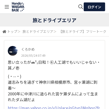
ログイン
全体検索
旅とドライブエリア
トップ
＞
旅とドライブエリア
＞
【旅とドライブ】フリートーク
検索
くろかめ
2026/05/24 07:49
思い立ったが🚗³₃日和！⑥人工湖でもいいじゃない・
其ノ壱
(・­­--・)
道志みちを過ぎて神奈川県相模原市、宮ヶ瀬湖に到
着〜
2000年に中津川に造られた宮ケ瀬ダムによって生ま
れたダム湖だよ
https://map.yahoo.co.jp/v3/place/qGtyp3Mqhqo?fr