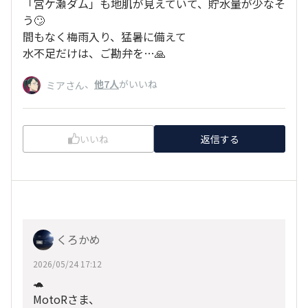
「宮ケ瀬ダム」も地肌が見えていて、貯水量が少なそ
う🙄
間もなく梅雨入り、猛暑に備えて
水不足だけは、ご勘弁を…🙏
、
他7人
がいいね
ミアさん
いいね
返信する
くろかめ
2026/05/24 17:12
🐢
MotoRさま、