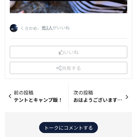
、
他2人
がいいね
くろかめ
いいね
共有する
前の投稿
次の投稿
テントとキャンプ飯！
おはようございます☀️ 今日でキャンプ最終日です！ 12時くらいには撤収します‼️ コマさんとコマじろうも帽子被ってます👍 オラ達も寒いズラよ！ ブルブル🥶 帽子被ってるコマさんとコマじろうカワイイ☺️
トークにコメントする