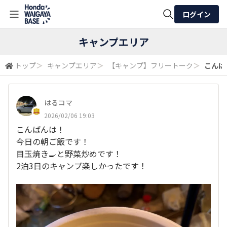
ログイン
全体検索
キャンプエリア
トップ
＞
キャンプエリア
＞
【キャンプ】フリートーク
＞
こんば
検索
はるコマ
2026/02/06 19:03
こんばんは！
今日の朝ご飯です！
目玉焼き🍳と野菜炒めです！
2泊3日のキャンプ楽しかったです！