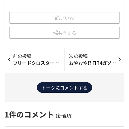
いいね
共有する
前の投稿
次の投稿
フリードクロスターAWDで新潟スキー旅行にいってきました。さすが豪雪地帯、一晩で愛車が雪でこんもりになりました！雪道も安定、安心して走れる四駆にありがたみを感じました。自動なのでいつ四駆に切り替わったか見えるともっと実感できそう
おやおや⁉️ FIT4ガソリン車がe:HEVを見てるぞ(￣▽￣)
トークにコメントする
1
件のコメント
(新着順)