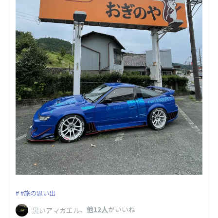
#旅の思い出
、
他12人
がいいね
黒いアマガエル