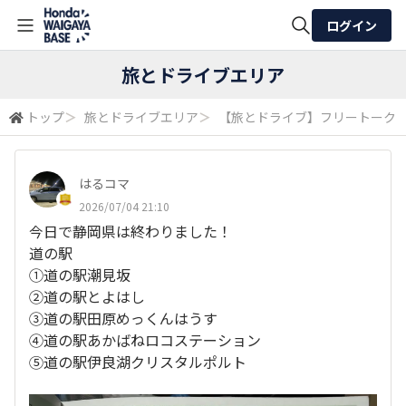
ログイン
全体検索
旅とドライブエリア
トップ
＞
旅とドライブエリア
＞
【旅とドライブ】フリートーク
検索
はるコマ
2026/07/04 21:10
今日で静岡県は終わりました！
道の駅
①道の駅潮見坂
②道の駅とよはし
③道の駅田原めっくんはうす
④道の駅あかばねロコステーション
⑤道の駅伊良湖クリスタルポルト