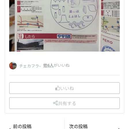
、
他6人
がいいね
チェカフラ
いいね
共有する
前の投稿
次の投稿