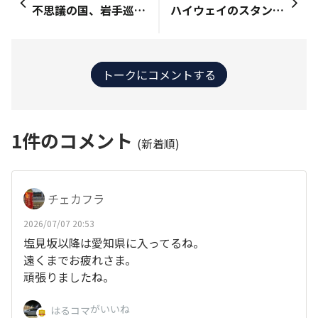
不思議の国、岩手巡り㉕𝐹𝑖𝑛.こんな旅も良いもんだ 🐢 ただいま〜 台風を無事やり過ごせたよ😊 (・­­--★) おかえりぃや 無事帰れてホンマ良かったなぁ 今日は帰れんかと思っとったで (・­­--・) うん、台風の進路次第では 秋保温泉にもう一泊するところだった😓 はい、お土産！ (・­­--✤) ありがとだっちゃ 三陸海岸はやっぱり海藻系が多いっちゃね〜 "まつも"って初めて聞く海藻だっちゃ あおさ海苔は天ぷらがオススメみたいだっちゃ (・­­--★) "北限の柚子"…❓ ほぅ 大船渡は柚子の木が育つ北限なんやな で、それを使うた塩っちゅうわけか 香りが良さそうやな😃 仙台牛タンシチューもええなぁ🤤 龍泉洞コーヒーに龍泉洞ビール、 特に地下水とは関係ないんか😅 秋保ビールは地元産のお米を使ったピルスナーか、こっちは 秋保ゆかりのビールやな どっちも 美味そうや おおきに！ (・­­--✤) お菓子も 面白い物が沢山あるっちゃ ドラゴンアイのポップコーン(青いポップコーン？)、宮古市 地元の定番キャラ「ヤギのイボンヌ｣のチーズせんべい、えびせんべい、柿の種牛タン味、遠野のモナカ、相馬のバターモナカ、龍泉洞マドレーヌ 🐢 宮古市のしあわせ牧場が発祥のキャラクター《ヤギのイボンヌ》 宮古市出身の友人曰く、地元では有名なキャラらしいよ ホテルの売店には イボンヌ柄の靴下まで売ってた😁 (・­­--・) 秋保神社の限定御朱印は 紙ではなくて檜の皮で出来ていて 季節ごとに絵柄が変わるそうだよ 紙ではない御朱印って初めて見たなぁ 峠ステッカーは 今回3枚ゲット👍 🐢 これから 人の少ない所に行く時は必携アイテムになりそうな「熊鈴｣ いい音してたし、結構遠くまで響くんだよね 🐢&amp;(・­­--・) 八幡平を平日にしたり、台風絡みで予定を前倒ししたりと効率を無視した旅でしたが 自分たちは これはコレで とても面白かったです 今回 行けなかった所へは またいつか…と思っています 最後までお付き合い下さり ありがとうございました m(_ _)m また、次の旅で👋 総走行距離 1,811.1km 消費燃料 78.7L 平均燃費 23.01km/L
ハイウェイのスタンプ集めもしました！ 上がり線と下り線SAとPAは必ず寄りました👍 SA・PAスタンプ 駿河湾沼津(上がり) 静岡(上がり) 中井(上がり) 鮎沢(下り・上がり) 藤枝(下り・上がり) 掛川(下り・上がり) 遠州森町(下り・上がり) 浜松(上がり)
トークにコメントする
1
件のコメント
(新着順)
チェカフラ
2026/07/07 20:53
塩見坂以降は愛知県に入ってるね。
遠くまでお疲れさま。
頑張りましたね。
がいいね
はるコマ