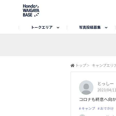
トークエリア
写真投稿募集
旅とドライブエリア
ハロウィンアルバム
お知らせ
Hondaキャンプ
カーラインアップ
コミュニティガイド
Honda GOLF
購入検討中の方へ
キャンプエリア
秋にまつわる写真
Nシリーズエリア
未来に残したい日本の絶景
USER'S VOICE
VEZELエリア
とっておき
トップ
＞
キャンプエリ
インターペット参加者エリア
自慢のHonda車
春の訪れ写真
いぬのき
とっしー
2023/04/11
コロナも終息へ向
キャンプ
おでかけ