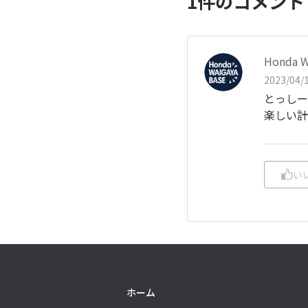
1
件のコメン
Honda 
2023/04/1
とっしー
楽しい計
い
ホーム