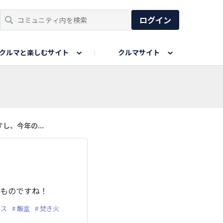
ログイン
クルマと楽しむサイト
クルマサイト
リア
い出
SPORTS DRIVE WEB
親子で楽しむエリア
あなたの最高の桜写真
Honda Magazine
ョット
エピソードツアー
夏の思い出写真
GWのお写真
、今年の...
ィーク
今年の夏、行って良かった場所
いものですね！
イス
飯盒
焚き火