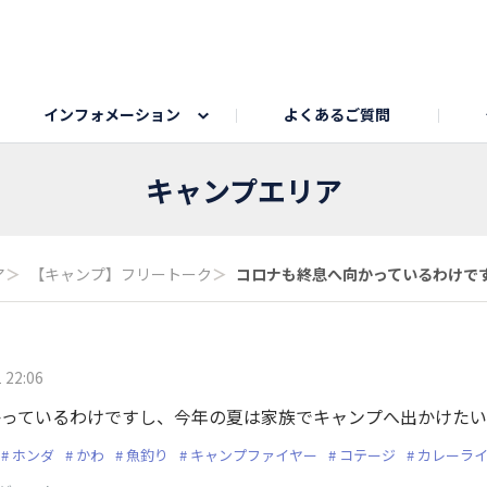
インフォメーション
よくあるご質問
Honda釣り倶楽部
ゴルフエリア
My Honda
海ドライブスポット
Honda Dog
釣りエリア
うちの子自慢
Honda Kids
わんこと楽しむエ
旅の思
キャンプエリア
のカレー写真
スポーツドライブエリア
クリスマスのお写真募集
何でもトークエリア
私の癒しシ
鹿嶋
ア
＞
【キャンプ】フリートーク
＞
コロナも終息へ向かっているわけですし
もちフェスタ参加者エリア
冬休み
紅葉写真
愛犬とドライブ
シルバーウ
 22:06
かっているわけですし、今年の夏は家族でキャンプへ出かけた
ホンダ
かわ
魚釣り
キャンプファイヤー
コテージ
カレーラ