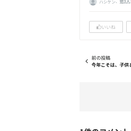
、
他3人
ハシケン
いいね
前の投稿