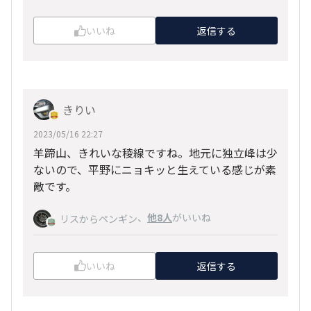
いいね
返信する
きりい
2023/05/16 22:27
羊蹄山、きれいな稜線ですね。地元に独立峰は少
ないので、平野にニョキッと生えている感じが素
敵です。
、
他8人
がいいね
リスからペンギン
いいね
返信する