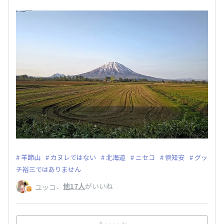
羊蹄山
カヌレではない
北海道
ニセコ
倶知安
グッ
チ裕三ではありません
、
他17人
がいいね
ユッコ