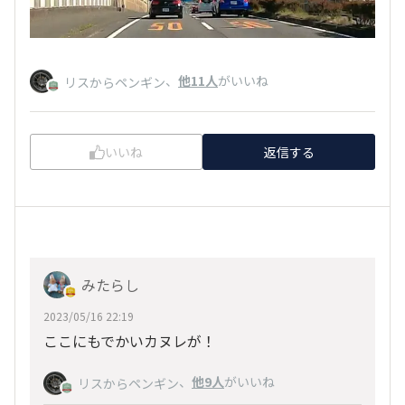
、
他11人
がいいね
リスからペンギン
いいね
返信する
みたらし
2023/05/16 22:19
ここにもでかいカヌレが！
、
他9人
がいいね
リスからペンギン