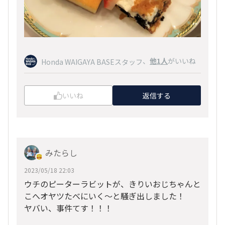
、
他1人
がいいね
Honda WAIGAYA BASEスタッフ
いいね
返信する
みたらし
2023/05/18 22:03
ウチのピーターラビットが、きりいおじちゃんと
こへオヤツたべにいく～と騒ぎ出しました！
ヤバい、事件てす！！！