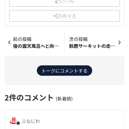
いいね
共有する
前の投稿
次の投稿
宿の露天風呂へと向かう廊下には別のポスターが…。当ポスターの種類、もしかして小生の雨晴海岸物語の数より多いんかも…😵 （とぅ びー こんてぃにゅーでゅ）
鈴鹿サーキットの走行イベントに行った際は、時間が許せば周辺を観光します。 年に７～８回は伺うので、そろそろ近郊の観光先の種も尽きかけて 定番の『お伊勢参り』が多くなりがち…。 その際に泊まらせて頂くのが【志摩地中海村】です。 そうこうしていると、メールマガジンで魅力的なご案内が届きました。 『1日1組・平日限定 お一人様1泊300円』 https://www.puebloamigo.jp/ 今週末は、妻（参加者）のお供（同伴者）で鈴鹿サーキットです。 申込んで、当選したら『お伊勢参り』『英虞湾クルーズ』が待ってますが 今月は【Honda WAIGAYA BASE】で運を使っちゃったからナ～ 写真は去年の3月、コロナ禍たっだので空いてました。 🧿
トークにコメントする
2
件のコメント
(新着順)
ふなにわ