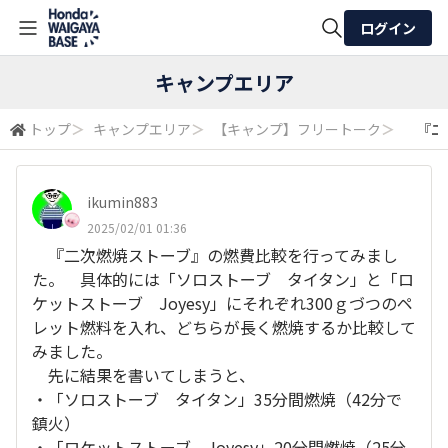
ログイン
全体検索
キャンプエリア
トップ
＞
キャンプエリア
＞
【キャンプ】フリートーク
＞
『二次
検索
ikumin883
2025/02/01 01:36
『二次燃焼ストーブ』の燃費比較を行ってみまし
た。 具体的には「ソロストーブ タイタン」と「ロ
ケットストーブ Joyesy」にそれぞれ300ｇづつのペ
レット燃料を入れ、どちらが長く燃焼するか比較して
みました。
先に結果を書いてしまうと、
・「ソロストーブ タイタン」35分間燃焼（42分で
鎮火）
・「ロケットストーブ Joyesy」20分間燃焼（25分