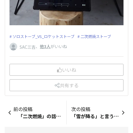
ソロストーブ_VS_ロケットストーブ
二次燃焼ストーブ
、
他3人
がいいね
SAC三吉
いいね
共有する
前の投稿
次の投稿
「二次燃焼」の話題提起で『ソロストーブ タイタン』について数件投稿しましたが、このストーブが「二次燃焼」を起こす基本的な構造として、二重の壁面パネル内を空気を通す形でした。 これに対し、二重の壁面でなくても二次燃焼を起こして可燃性ガスの煙を燃焼させるストーブの『ロケットストーブ🚀』も紹介し、手持ちの両タイプのストーブについて、同じ量のペレット燃料で、どれだけ差が有るか試してみようと考え、まずは『ロケットストーブ』の紹介をしておき、明後日 比較燃焼させてみようと思います。 どちらの型式もサイズが多種類有るし、構造が違うものも沢山あるので、あくまでも一つの例とは成りますが、燃焼効率の極めて高いストーブどうしなので楽しみです。 ただ、ロケットストーブでペレット燃料を燃やした事が無いので、上手くいかないかもしれないなぁ～。
「雪が降る」と言う表現とは ほど遠く、「水平に雪が吹っ飛ぶ 暴風雪」の一昨日、『#自宅で庭キャン』も出来ないので『#車庫で焚き火』をしてみました。 先般、ロケットストーブで「ペレット燃料」を使ってみたら、火口から60㎝、ストーブ下端からだと約1ｍも火炎が上り、とても料理などには耐えられそうになかったので、いつもの様に「薪」でチャーハンに挑んでみました。 これについては特に問題となる様な事も無く、ちょっとお焦げは多くなったものの、いたって美味しくいただきました。 「例年に無い猛烈な寒波で、大量の積雪の日が続くでしょう」とマスコミ報道が続く中、自宅近辺の数㎞四方だけ積雪深がそれ程には至らなかったけれど「外遊び」にはきつく、ましてや「不要・不急の外出は控えてください。」とテレビや防災無線で連呼され続けられては外出もままならない「お籠の日々」が続いておりました。 チャーハンを作る傍ら、ガレージの窓を開け、雪景色を眺めて少しは『冬キャン』の気分を味わった事だし、さて、次はガレージで、テント泊・ハンモック泊かなぁ。 最後の画像は、車庫で「テントの試し張り」をした時の画像と、蚊帳付きハンモックではあるけれど、「やぶ蚊」が嫌で車庫に張ってみた時の画像です。 次回は、購入したまま まだデビューできていない、コット用「カンガルーテント用インナー(WAQ Astra CTインナー)」をデビューさせようと思います。 一応、フォールディングコットにインフレータブルマット(WAQ 8㎝)かクロードセル(THERMAREST Zライトソル)のマットを考えてますが、寒そうなら「湯たんぽ」も有りかな？