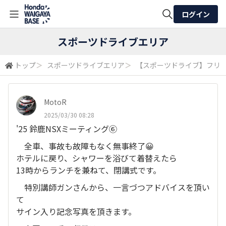
ログイン
全体検索
スポーツドライブエリア
トップ
＞
スポーツドライブエリア
＞
【スポーツドライブ】フリ
検索
MotoR
2025/03/30 08:28
'25 鈴鹿NSXミーティング⑥
全車、事故も故障もなく無事終了😀
ホテルに戻り、シャワーを浴びて着替えたら
13時からランチを兼ねて、閉講式です。
特別講師ガンさんから、一言づつアドバイスを頂い
て
サイン入り記念写真を頂きます。