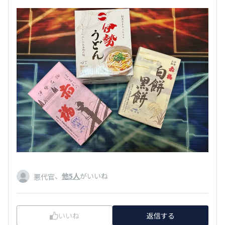
、
他5人
がいいね
悪代官
いいね
返信する