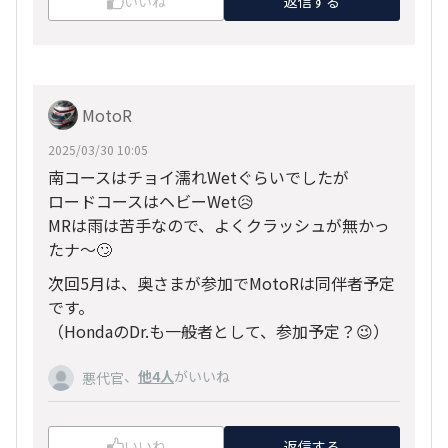
いいね
返信する
MotoR
2025/03/30 10:05
南コースはチョイ濡れWetぐらいでしたが
ロードコースはヘビーWet😥
MRは雨は苦手なので、よくクラッシュが無かっ
たナ～🙄
次回5月は、奥さまが参加でMotoRは同伴者予定
です。
（HondaのDr.も一般者として、参加予定？😉）
、
他4人
がいいね
悪代官
いいね
返信する