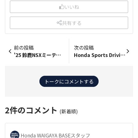
いいね
共有する
前の投稿
次の投稿
'25 鈴鹿NSXミーティング⑤ 過去に雨に降られたのは、何回あっただろう？ ガンさんの神通力により、フルコースが雨だった記憶は余り有りません🙄 南コースを7時半まで練習し、ホテルでの朝食後 9時半にはフルコースのPITでブリーフィングが始まります。 参加者全員、真剣に注意事項を確認します。 高価という事も有りますが、もう売っていないNSX 壊す(ぶつける)と、部品入手に苦労して 半年は修理工場のから、出てこれません😥 この日はヘビーWETの上に、路温が上がらず タイヤのグリップ感も無く、まるで昨日のスキッドパットの様です。 それでも猛者たちは、PITを後にコースに出て行きます😲 10時から正午まで、2時間の走行枠です😄 案の定、5台以上がスピン＆コースオフ ただ、そこはベテラン揃いなのでクラッシュは有りませんでした…😌 「メインストレート、150km/hでハイプレ起こす💦」 普段は200km/h以上、軽く出していますが 賞金が掛かっている訳ではないので、そんなにアクセル踏まなくても😅 ちなみに西ストレート180km/h、前走車の水膜で前は何も見えません😓 🧿
Honda Sports Driving Program 行ってきました。 モビリティーリゾートもてぎです。 シビックタイプＲ（ＦＫ８、ＦＬ５）、ＲＳが参加。 このところ雨天が続きましたが、晴天に恵まれ実施されました。 内容はＨＯＮＤＡのホームページをご覧下さい。 開発者の柿沼さんがレクチャーに駆けつけてくれました。 ＦＬ５のリヤドアとリヤフェンダーの金型の予算が通ったのはＦＫ８が世界的に売れたおかげでしたと話していましたよ。
トークにコメントする
2
件のコメント
(新着順)
Honda WAIGAYA BASEスタッフ