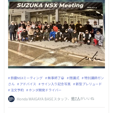
鈴鹿NSXミーティング
無事終了😀
閉講式
特別講師ガン
さん
アドバイス
サイン入り記念写真
新型プレリュード
注文予約
ホンダ開発ドライバー
、
他7人
がいいね
Honda WAIGAYA BASEスタッフ