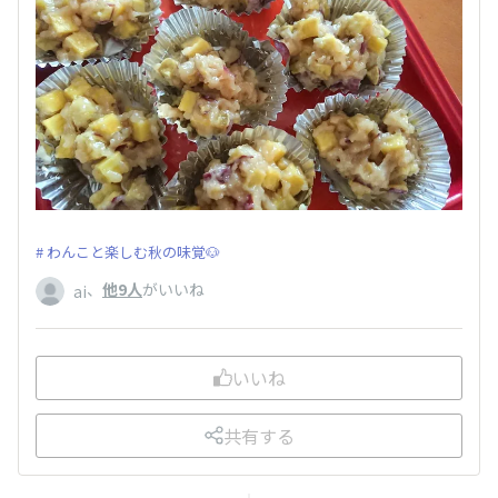
わんこと楽しむ秋の味覚🐶
、
他9人
がいいね
ai
いいね
共有する