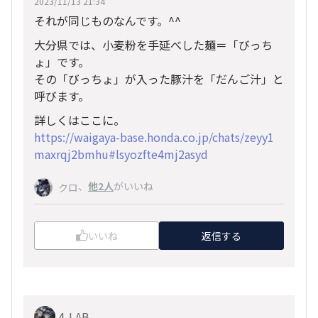
2023/11/13 21:34
それが同じものなんです。^^
大分県では、小麦粉を手延べした麺＝「びっち
ょ」です。
その「びっちょ」が入った豚汁を「だんご汁」と
呼びます。
詳しくはここに。
https://waigaya-base.honda.co.jp/chats/zeyy1
maxrqj2bmhu#lsyozfte4mj2asyd
、
他2人
がいいね
クロ
いいね
返信する
4-LAB