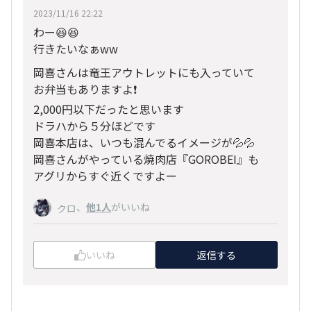
2023/11/16 22:22
わー😆😆
行きたいなぁww
岡喜さんは竜王アウトレットにも入っていて
お弁当もありますよ❗️
2,000円以下だったと思います
ドラハから５分ほどです
岡喜本店は、いつも混んでるイメージが💦💦
岡喜さんがやっている焼肉店『GOROBEI』も
アグリからすぐ近くですよー
、
他1人
がいいね
クロ
いいね
返信する