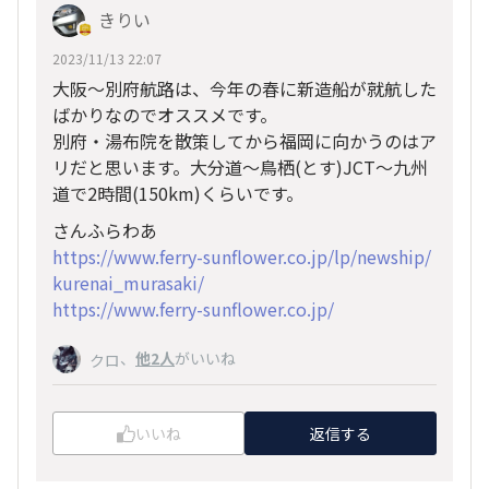
きりい
2023/11/13 22:07
大阪～別府航路は、今年の春に新造船が就航した
ばかりなのでオススメです。
別府・湯布院を散策してから福岡に向かうのはア
リだと思います。大分道～鳥栖(とす)JCT～九州
道で2時間(150km)くらいです。
さんふらわあ
https://www.ferry-sunflower.co.jp/lp/newship/
kurenai_murasaki/
https://www.ferry-sunflower.co.jp/
、
他2人
がいいね
クロ
いいね
返信する