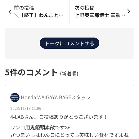
前の投稿
次の投稿
＼【終了】わんこと楽しむ秋の味覚🐶／ 秋の味覚といえば、皆さんどんな食べ物を想像しますか？🍽️ さつまいも、栗、きのこ、柿などなど…美味しいものが盛り沢山😋 わんこも一緒にその楽しみを共有できたら素敵ですよね🐶 わんこが食べられる秋の味覚、みなさんは何を選んでいますか？ コメントでおすすめの食材を教えていただけると嬉しいです！ わんこも家族も、一緒に秋を楽しみましょう🐾 コメントをいただいた方には「金のHonda WAIGAYA BASEの秋バッジ」、コメントに対していいねをしていただいた方には、「銀の Honda WAIGAYA BASEの秋バッジ」をプレゼントいたします🙌 期間は11月30日まで！ 詳しくはこちら▽ https://waigaya-base.honda.co.jp/announcements/cjer33gxlskbv3ez ーーー Honda Dog公式サイトでは、わんこが食べられる食材と、与える際の注意点をご紹介しております💡 ぜひご活用くださいね👀 詳しくはこちら▽ ・犬が食べても良い野菜・ダメな野菜。気になる栄養素や正しい与え方 https://www.honda.co.jp/dog/useful/yasai/ ・犬はサツマイモを食べても平気なの？おいしいけれど、ちょっと注意！ https://www.honda.co.jp/dog/useful/sweetpotato/ ・犬はとうもろこしを食べても大丈夫？量や与え方に注意！ https://www.honda.co.jp/dog/useful/corn/ 素敵な投稿は「Honda Dog公式X(旧Twitter)」で紹介されるかも…！ ▽ Honda Dog公式X(旧Twitter) ▽ https://twitter.com/Honda_Dog_JP 皆さまのご投稿をお待ちしております😊
上野英三郎博士 三重県津市久居元町ご出身 ぼくの大好きなご主人様だワン！
トークにコメントする
5
件のコメント
(新着順)
Honda WAIGAYA BASEスタッフ
2023/11/13 11:06
4-LABさん、ご投稿ありがとうございます！
ワンコ用鬼饅頭素敵です🐶
さつまいもはわんこにとっても美味しい食材ですよね