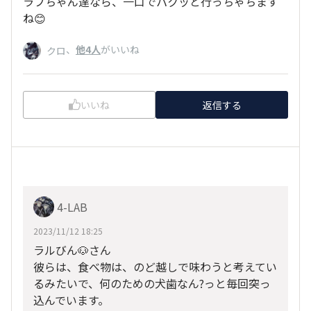
ラブちゃん達なら、一口でパクッと行っちゃちます
ね😊
、
他4人
がいいね
クロ
いいね
返信する
4-LAB
2023/11/12 18:25
ラルびん🐶さん
彼らは、食べ物は、のど越しで味わうと考えてい
るみたいで、何のための犬歯なん?っと毎回突っ
込んでいます。