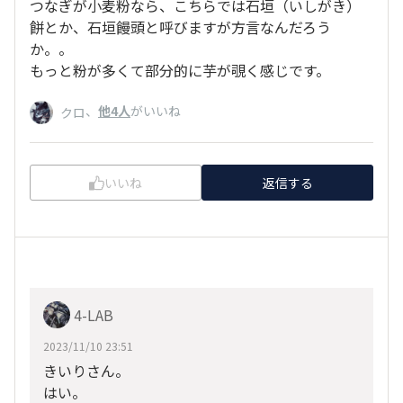
つなぎが小麦粉なら、こちらでは石垣（いしがき）
餅とか、石垣饅頭と呼びますが方言なんだろう
か。。
もっと粉が多くて部分的に芋が覗く感じです。
、
他4人
がいいね
クロ
いいね
返信する
4-LAB
2023/11/10 23:51
きいりさん。
はい。