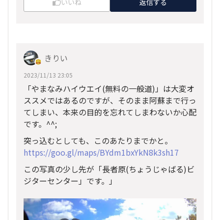
いいね
返信する
きりい
2023/11/13 23:05
「やまなみハイウエイ(無料の一般道)」は大変オ
ススメではあるのですが、そのまま阿蘇まで行っ
てしまい、本来の目的を忘れてしまわないか心配
です。^^;
突っ込むとしても、このあたりまでかと。
https://goo.gl/maps/BYdm1bxYkN8k3sh17
この写真の少し先が「長者原(ちょうじゃばる)ビ
ジターセンター」です。」