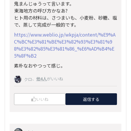
鬼まんじゅうって言います。
東海地方の呼び方かなあ?
ヒト用の材料は、さつまいも、小麦粉、砂糖、塩
で、蒸して完成が一般的です。
https://www.weblio.jp/wkpja/content/%E9%A
C%BC%E3%81%BE%E3%82%93%E3%81%9
8%E3%82%85%E3%81%86_%E6%AD%B4%E
5%8F%B2
素朴なおやつって感じ。
、
他4人
がいいね
クロ
いいね
返信する