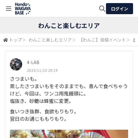
ログイン
全体検索
わんこと楽しむエリア
トップ
＞
わんこと楽しむエリア
＞
【わんこ】投稿イベント
＞
さ
検索
4-LAB
2023/11/10 20:19
さつまいも。
蒸したさつまいもをそのままでも、喜んで食べちゃう
けど、今回は、ワンコ用鬼饅頭に。
塩抜き、砂糖は蜂蜜に変更。
食いつき抜群、食欲もりもり。
翌日のお通じももりもり。