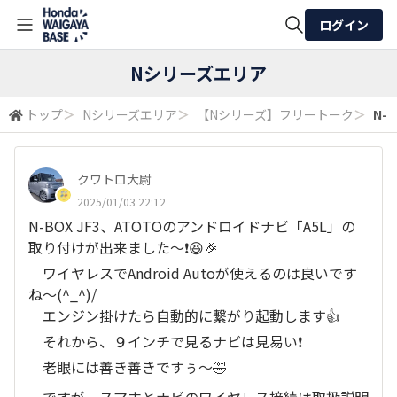
ログイン
全体検索
Nシリーズエリア
トップ
＞
Nシリーズエリア
＞
【Nシリーズ】フリートーク
＞
N-
検索
クワトロ大尉
2025/01/03 22:12
N-BOX JF3、ATOTOのアンドロイドナビ「A5L」の
取り付けが出来ました〜❗😆🎉
ワイヤレスでAndroid Autoが使えるのは良いです
ね～(^_^)/
エンジン掛けたら自動的に繋がり起動します👍
それから、９インチで見るナビは見易い❗
老眼には善き善きですぅ〜🤣