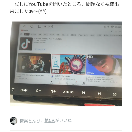
試しにYouTubeを開いたところ、問題なく視聴出
来ましたぁ〜(
^^
)
、
他1人
がいいね
極楽とんび