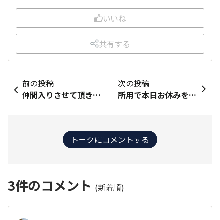
いいね
共有する
前の投稿
次の投稿
仲間入りさせて頂きま〜す❗️ 先月末よりJG3に乗っています。 まずは安全運転を祈願しました。 今月初遠乗りはＲ158で松本へ 蓼科の友人と初滑り🎿して来ました。 山岳道路も軽快に走行出来、楽しさ倍増です。 雪面もしっかりと走れて、 一度危ないシーンも無事回避出来て 雪面でのハンドリングも問題有りません。 左後席を倒せば175cmの板も 前席の間に挟んで入るので3人乗車も可能。 毎週地元のスキー場と月1回の蓼科行きが 楽しい道中になりそうです。 それからディスプレイオーディオでApple Carplayを使用しています。余っているiPhoneに格安SIMでオフラインによるマップを利用しています。 追記)何故かオンラインで動作しない⁉️
所用で本日お休みをいただきましたww そろそろかなー？と思っていたのでドキドキしながら その時を迎えました😆 信号待ちで 給油前 ゾロ目はコンビニで～
トークにコメントする
3
件のコメント
(新着順)