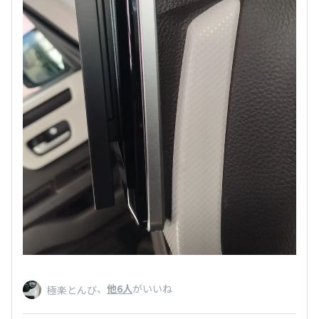
、
他6人
がいいね
極楽とんび