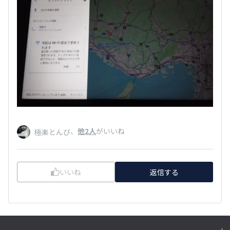
、
他2人
がいいね
極楽とんび
いいね
返信する