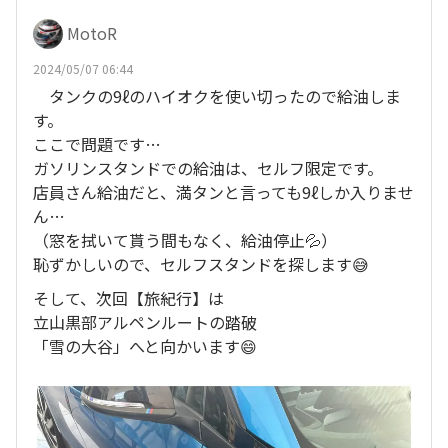
MotoR
2024/05/07 06:44
タンクの9ℓのハイオクを使い切ったので給油しま
す。
ここで問題です…
ガソリンスタンドでの給油は、セルフ限定です。
店員さん給油だと、満タンと言っても9ℓしか入りませ
ん…
（窓を拭いて貰う間もなく、給油停止💦）
恥ずかしいので、セルフスタンドを探します😅
そして、次回【旅紀行】は
立山黒部アルペンルートの踏破
「雪の大谷」へと向かいます😄