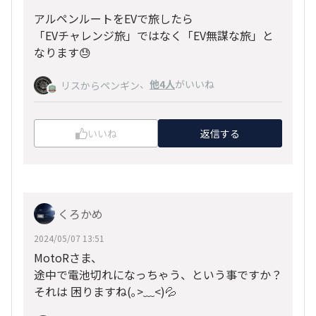
アルペンルートをEVで旅したら
「EVチャレンジ旅」ではなく「EV無謀な旅」と
なります😓
、
他4人
がいいね
リスからペンギン
いいね
返信する
くろかめ
2024/05/07 13:51
MotoRさま、
途中で電池切れになっちゃう、という事ですか？
それは 困りますね(｡>﹏<)💦