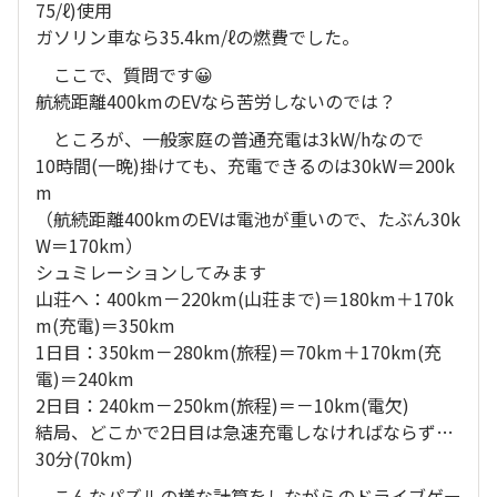
75/ℓ)使用
ガソリン車なら35.4km/ℓの燃費でした。
ここで、質問です😀
航続距離400kmのEVなら苦労しないのでは？
ところが、一般家庭の普通充電は3kW/hなので
10時間(一晩)掛けても、充電できるのは30kW＝200k
m
（航続距離400kmのEVは電池が重いので、たぶん30k
W＝170km）
シュミレーションしてみます
山荘へ：400km－220km(山荘まで)＝180km＋170k
m(充電)＝350km
1日目：350km－280km(旅程)＝70km＋170km(充
電)＝240km
2日目：240km－250km(旅程)＝－10km(電欠)
結局、どこかで2日目は急速充電しなければならず…
30分(70km)
こんなパズルの様な計算をしながらのドライブゲー