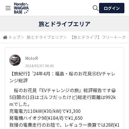
ログイン
全体検索
旅とドライブエリア
トップ
＞
旅とドライブエリア
＞
【旅とドライブ】フリートーク
検索
MotoR
2024/05/07 06:43
【旅紀行】'24年4月：福島・桜のお花見⑮EVチャレ
ンジ総評
桜のお花見『EVチャレンジの旅』総評報告です😀
5日間の(1日はゴルフだったけど)総走行距離は992k
mでした。
充電電力110kW(¥30/kW)で¥3,300
発電機ハイオク9ℓ(¥184/ℓ)で¥1,650
我慢の電費走行のお陰で、レギュラー換算では28ℓ(¥1