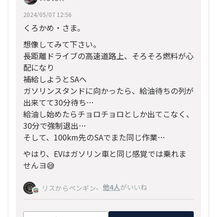
2024/05/07 12:56
くろかめ・さま。
想像してみて下さい。
長距離ドライブの高速道路上、そろそろ燃料が心
配になり
補給しようとSAへ
ガソリンスタンドに向かったら、給油待ちの列が
出来てて30分待ち…
給油し始めたらチョロチョロとしか出てこなく、
30分で強制退出…
そして、100km先のSAでまた同じ作業…
やはり、EVはガソリン車と同じ感覚では乗れま
せんヨ😅
、
他4人
がいいね
リスからペンギン