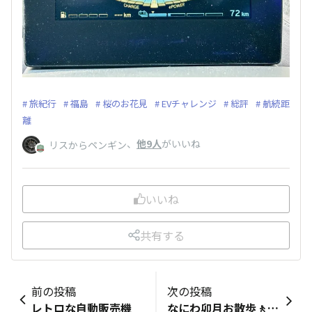
旅紀行
福島
桜のお花見
EVチャレンジ
総評
航続距
離
、
他9人
がいいね
リスからペンギン
いいね
共有する
前の投稿
次の投稿
レトロな自動販売機
なにわ卯月お散歩🚶旅、おまけ😅 先日なんば広場でパフォーマンスしてた「ビッグスモールン」なるトリオ、皆さん御存じでしょうか？ 「昨日アメリカでパフォーマンスして来てました！」と言うてはりましたが、それもそのはず日本では余り知られておらず海外で人気なようで… 調べてみると、ＹｏｕＴｕｂｅのチャンネル登録者数２５０万人だが、その大半はインド、インドネシア、フィリピン、アメリカ、ブラジルで、日本人登録者は全体の0.5％に過ぎないそうです…💦 https://www.yomiuri.co.jp/national/20231113-OYT1T50000/ 結構オモロイんで、いつか日本の📺で観る日も近いかも！？