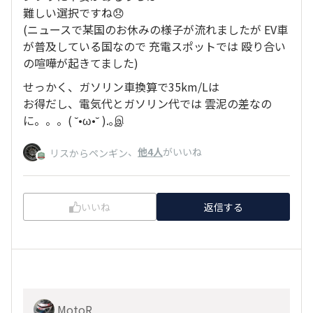
難しい選択ですね😞
(ニュースで某国のお休みの様子が流れましたが EV車
が普及している国なので 充電スポットでは 殴り合い
の喧嘩が起きてました)
せっかく、ガソリン車換算で35km/Lは
お得だし、電気代とガソリン代では 雲泥の差なの
に。。。( ˘•ω•˘ ).｡இ
、
他4人
がいいね
リスからペンギン
いいね
返信する
MotoR