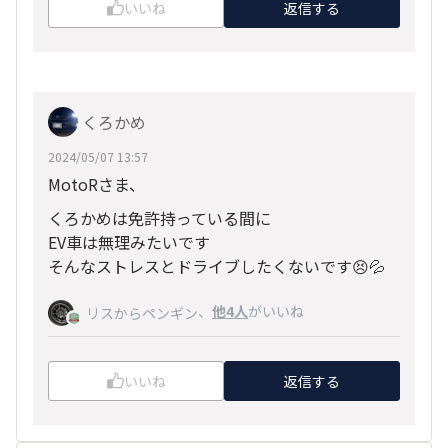
いいね
返信する
くろかめ
2024/05/07 13:57
MotoRさま、
くろかめは免許持っている間に
EV車は無理みたいです
そんなストレスとドライブしたくないです😣💦
、
他4人
がいいね
リスからペンギン
いいね
返信する