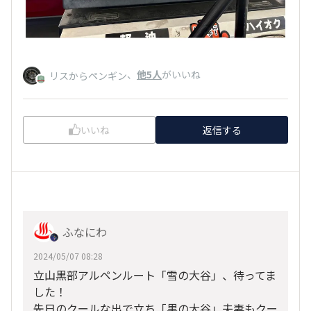
、
他5人
がいいね
リスからペンギン
いいね
返信する
ふなにわ
2024/05/07 08:28
立山黒部アルペンルート「雪の大谷」、待ってま
した！
先日のクールな出で立ち「黒の大谷」夫妻もクー