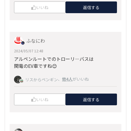
いいね
返信する
ふなにわ
2024/05/07 12:48
アルペンルートでのトローリ―バスは
関電のEV車ですね😊
、
他4人
がいいね
リスからペンギン
いいね
返信する