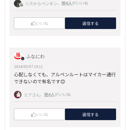
、
他4人
がいいね
リスからペンギン
いいね
返信する
ふなにわ
2024/05/07 19:11
心配しなくても、アルペンルートはマイカー通行
できないので有名です😊
、
他4人
がいいね
ミアさん
いいね
返信する