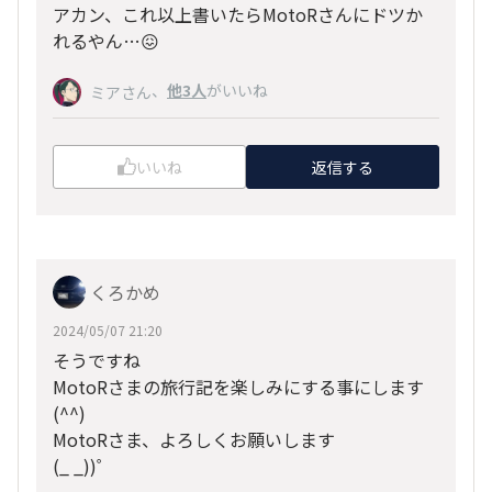
アカン、これ以上書いたらMotoRさんにドツか
れるやん…😖
、
他3人
がいいね
ミアさん
いいね
返信する
くろかめ
2024/05/07 21:20
そうですね
MotoRさまの旅行記を楽しみにする事にします
(
^^
)
MotoRさま、よろしくお願いします
(
_ _))
゜