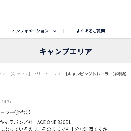
インフォメーション
よくあるご質問
Honda釣り倶楽部
ゴルフエリア
My Honda
海ドライブスポット
Honda Dog
釣りエリア
うちの子自慢
Honda Kids
わんこと楽しむエ
旅の思
キャンプエリア
のカレー写真
スポーツドライブエリア
クリスマスのお写真募集
何でもトークエリア
私の癒しシ
鹿嶋
ア
＞
【キャンプ】フリートーク
＞
【キャンピングトレーラー③特装】 ス
もちフェスタ参加者エリア
冬休み
紅葉写真
愛犬とドライブ
シルバーウ
 14:37
レーラー③特装】
ラバンズ社「ACE ONE 330DL」
様になっているので、そのままでも十分な装備ですが