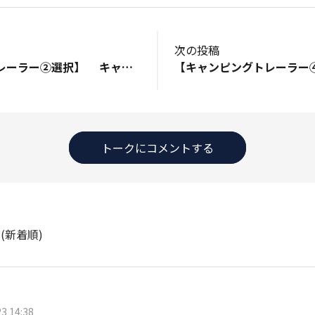
次の投稿
【キャンピングトレーラー②選択】 キャンピングトレーラー、西欧製 or 北米製に分かれます… ヨーロッパ車が良いか？アメ車が良いか？（出来が違う？） 次は大きさ、普通免許 or けん引免許に分かれます… 車両重量750kg以下か？それ以上か？ MoroRが選んだのは、スペインのエースキャラバンズ社 「ACE ONE 330DL」（6年前は198万円/税込、今はインフレで266万円😲） 冷やかしの買取り査定は200万円で、わらしべ長者？ 普通免許で牽引できるのは、750kg以下なのですが ココが「グレーソーン」です🤔 MotoR号、車検証上は740kgなのですが（陸運局持込み登録時） ナンバー取得後に、特装しました…🙄 ソーラー発電パネル・サブバッテリー・AC・TVを装着 更に、電子レンジ・簡易トイレ・発電機・キャンプ用品を積載しているので 車両総重量1,000kgは、超えているハズ？ 積載重量の検問に引っ掛かったら…無免許運転？（考えないことに…💦） 何事も大は小を兼ね、大きい方が便利なのは当たり前 ただ、フェーリーに載せて旅行に出かけることを考えると ヘッド車と合わせて全長10m以下に納まるか？は大きな問題なのです😅 MotoR号は9,7m（ヘッド車4,650mm＋牽引フック250mm＋トレーラー4,800mm） 運賃もですが、そもそもフェーリーに載せて貰えるか？😥 🧿
トークにコメントする
ト
(新着順)
3 14:38