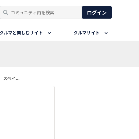
ログイン
クルマと楽しむサイト
クルマサイト
リア
い出
SPORTS DRIVE WEB
親子で楽しむエリア
あなたの最高の桜写真
Honda Magazine
ョット
エピソードツアー
夏の思い出写真
GWのお写真
ペイ...
ィーク
今年の夏、行って良かった場所