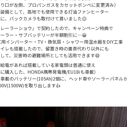
入り口が左側、プロパンガスをカセットボンベに変更済み）
ン装備として、高地でも使用できる灯油ファンヒーター
に、バックカメラも取付けて貰いました😉
レーラーショウ」で契約したので、キャンペーン特典で
ーラー・サブバッテリーが半額割引に…😀
C用インバーター・TV・換気扇・シャワー用温水器をDIY工事
トイレも搭載したので、留置き時の書斎代わり以外にも
して、災害時の避難場所としても活用できます😄
給電があれば搭載している家電類は普通に使え
購入した、HONDA携帯発電機/EU18iも車載）
車載のバッテリー(105Ah)2個に、ヘッド車やソーラーパネル
0V(1500W)を取り出します👍
