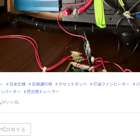
ー
日本仕様
右側通行用
カセットボンベ
灯油ファンヒーター
バ
インバーター
防災用トレーラー
人
がいいね
共有する