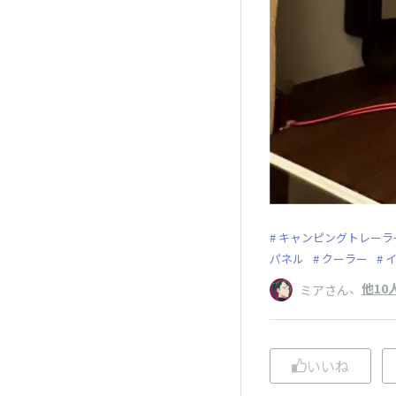
キャンピングトレーラ
パネル
クーラー
、
他10
ミアさん
いいね