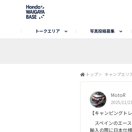
トークエリア
写真投稿募集
旅とドライブエリア
ハロウィンアルバム
お知らせ
Hondaキャンプ
カーラインアップ
コミュニティガイド
Honda GOLF
購入検討中の方へ
キャンプエリア
秋にまつわる写真
Nシリーズエリア
未来に残したい日本の絶景
USER'S VOICE
VEZELエリア
とっておき
トップ
＞
キャンプエリ
インターペット参加者エリア
自慢のHonda車
春の訪れ写真
いぬのき
MotoR
2025/11/23
【キャンピングト
スペインのエースキャ
輸入の際に日本仕