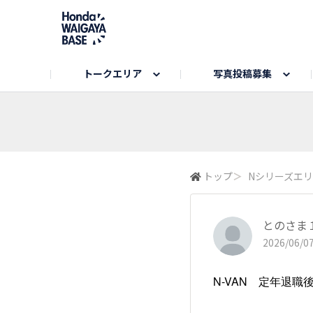
トークエリア
写真投稿募集
旅とドライブエリア
ハロウィンアルバム
お知らせ
Hondaキャンプ
カーラインアップ
コミュニティガイド
Honda GOLF
購入検討中の方へ
キャンプエリア
秋にまつわる写真
Nシリーズエリア
未来に残したい日本の絶景
USER'S VOICE
VEZELエリア
とっておき
トップ
＞
Nシリーズエ
インターペット参加者エリア
自慢のHonda車
春の訪れ写真
いぬのき
とのさま
2026/06/07
N-VAN 定年退