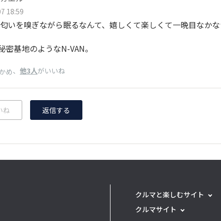
7 18:59
匂いを嗅ぎながら眠るなんて、嬉しくて楽しくて一晩目なかな
)秘密基地のようなN-VAN。
、
他3人
がいいね
かめ
いね
返信する
クルマと楽しむサイト
クルマサイト