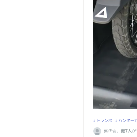
トランポ
ハンター
、
他7人
が
悪代官