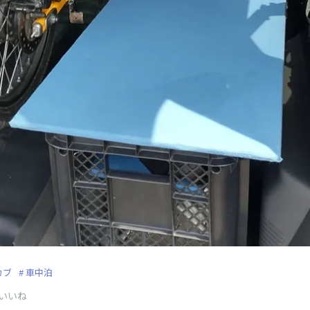
カブ
車中泊
いいね