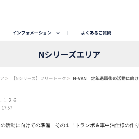
インフォメーション
よくあるご質問
Honda釣り倶楽部
ゴルフエリア
My Honda
海ドライブスポット
Honda Dog
釣りエリア
うちの子自慢
Honda Kids
わんこと楽しむエ
旅の思
Nシリーズエリア
のカレー写真
スポーツドライブエリア
クリスマスのお写真募集
何でもトークエリア
私の癒しシ
鹿嶋
リア
＞
【Nシリーズ】フリートーク
＞
N-VAN 定年退職後の活動に向けて
もちフェスタ参加者エリア
冬休み
紅葉写真
愛犬とドライブ
シルバーウ
１１２６
 17:57
職後の活動に向けての準備 その１「トランポ＆車中泊仕様の作