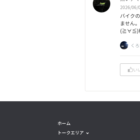
2026/06/0
バイクの
ません。
(≧∀≦
くろ
い
ホーム
トークエリア