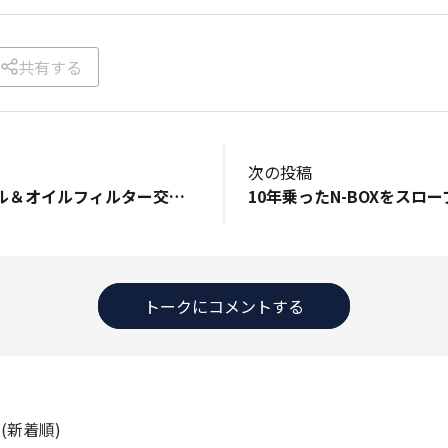
共有する
次の投稿
N-BOX JF3のオイル＆オイルフィルター交換 車両購入店にて、購入時に入ったメンテナンスパックに５年間のオイル交換無料が付いていたのですが、期間満了となりました。 今後のオイル交換を少しでも安上がりとするため、自分で交換しました。 オイルフィルターは、数年前に楽天市場にて10個3,200円程度のモノが３個残っていたので、ソレを使用。 オイルはホームセンターナフコのオリジナルオイルで３㍑2,700円ほどを購入。 廃オイルはAmazonで買ったエーモンのポイパックを使用。（３個入り1,000円ちょっとのモノを2.5㍑と4.5㍑を購入） 今回はオイルフィルターも交換するため、4.5㍑を使用しました。 先ず、車の前輪をカースロープに乗せてから、ドレンボルトを外してポイパックで廃オイルを受け、ほぼ出なくなってからオイルフィルターをオイルフィルターレンチを使って外しました。 オイルがほぼ抜けてから、オイルが付いて汚れた部分を拭き取り、オイルフィルターを装着し、次回以降のオイル交換を楽にするため、ドレンボルトでは無く麓技研のエコオイルチェンジャーを装着しました。 規定のオイル量2.8㍑を入れ、カースロープから車を降ろし、オイルレベルゲージで規定範囲内にオイルが有ることを確認して完了(^_^)/ 廃オイルを含ませたポイパックは、私の住む自治体では燃えるゴミで出せず、ゴミ処理センターへ持ち込みしないといけないため、少し面倒くさいです(^_^;)
トークにコメントする
ト
(新着順)