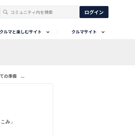
ログイン
クルマと楽しむサイト
クルマサイト
リア
い出
SPORTS DRIVE WEB
親子で楽しむエリア
あなたの最高の桜写真
Honda Magazine
ョット
エピソードツアー
夏の思い出写真
GWのお写真
の準備 ...
ィーク
今年の夏、行って良かった場所
りこみ」