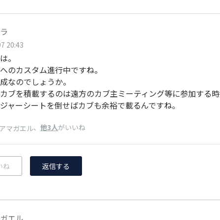
ラ
7 20:43
は。
へのカスタム進行中ですね。
成なのでしょうか。
カブを積載するのは遠方のカブ主ミーティング等に参加する時
ジャーシートを倒せばカブも余裕で載るんですね。
、
他3人
がいいね
アマガエル
いね
返信する
ガエル