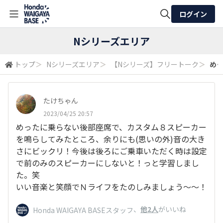
ログイン
全体検索
Nシリーズエリア
トップ
＞
Nシリーズエリア
＞
【Nシリーズ】フリートーク
＞
めっ
検索
たけちゃん
2023/04/25 20:57
めったに乗らない後部座席で、カスタム８スピーカー
を鳴らしてみたところ、余りにも(思いの外)音の大き
さにビックリ！今後は後ろにご乗車いただく時は設定
で前のみのスピーカーにしないと！っと学習しまし
た。笑
いい音楽と笑顔でＮライフをたのしみましょう～～！
、
他2人
がいいね
Honda WAIGAYA BASEスタッフ