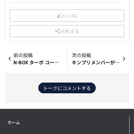
いいね
共有する
前の投稿
次の投稿
N-BOX ターボ コーディネートスタイルを購入しました。 エリシオンからの乗り換えで、急な大きさの変化に不安はありましたが、全く問題なく快適です。 小回りがきくし普段諦めていた細い道もストレス無くグイグイ行ってます。 とても気に入ってます！
キンプリメンバーが抜けてしまうと、CMも終わってしまいそうで、なんか悲しい
トークにコメントする
ホーム