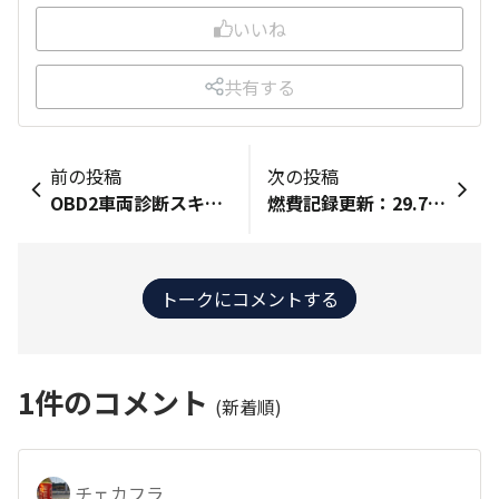
いいね
共有する
前の投稿
次の投稿
OBD2車両診断スキャナー N-BOX JF3へ、ATOTOの車両診断スキャナーを取り付けようと思っています(^_^)/ そのままOBD2カプラーに取り付けますと、電源がバッテリー直の常時電源となってしまいますので、OBD2分岐ハーネスを使いアクセサリー電源に変更します(^^)
燃費記録更新：29.7km/L（メーター30.2km/L） N-WGN 2020年型 L・Honda SENSING 記録更新にチャレンジ 大阪～茨城の高速道路をＡＣＣを85km/hにセットし、大型トラックを追走。２年前の記録を更新できました。 新名神高速道路で15分程の工事渋滞に遭遇、更新できるか心配しましたが0.9km/LＵＰの29.7km/Lとなりました。 今までの記録は今回と同ルート。燃料満タン法で28.8km/L（メーター29.2km/L）。ＡＣＣの設定90km/h、5km/h落とした事で更新となりました。 これ以上はＡＣＣの設定は落とせないですね。大型トラックより遅くなると迷惑走行になりますので。
トークにコメントする
1
件のコメント
(新着順)
チェカフラ