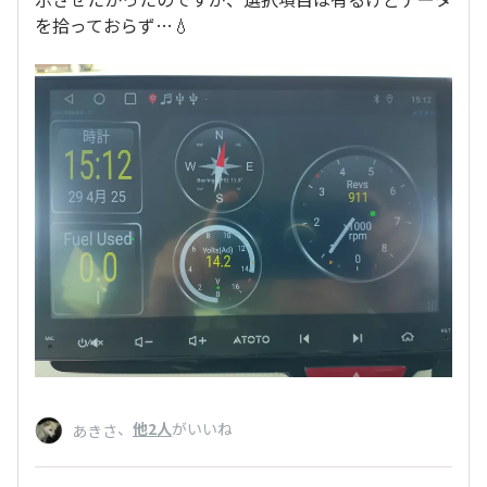
を拾っておらず…💧
、
他2人
がいいね
あきさ