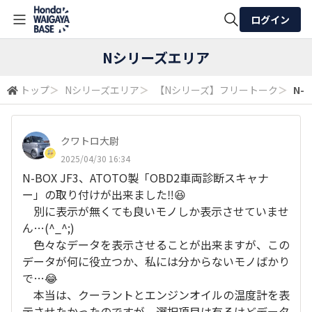
ログイン
全体検索
Nシリーズエリア
トップ
＞
Nシリーズエリア
＞
【Nシリーズ】フリートーク
＞
N-
検索
クワトロ大尉
2025/04/30 16:34
N-BOX JF3、ATOTO製「OBD2車両診断スキャナ
ー」の取り付けが出来ました‼️😆
別に表示が無くても良いモノしか表示させていませ
ん…(^_^;)
色々なデータを表示させることが出来ますが、この
データが何に役立つか、私には分からないモノばかり
で…😂
本当は、クーラントとエンジンオイルの温度計を表
示させたかったのですが、選択項目は有るけどデータ