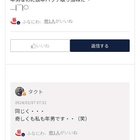
＿|￣|○
、
他1人
がいいね
ふなにわ
いいね
返信する
タクト
2024/02/07 07:32
同じく・・・
奇しくも私も年男です・・（笑）
、
他1人
がいいね
ふなにわ