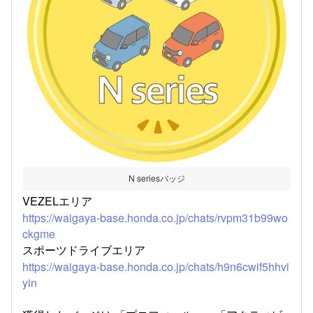
N seriesバッジ
VEZELエリア
https://waigaya-base.honda.co.jp/chats/rvpm31b99wo
ckgme
スポーツドライブエリア
https://waigaya-base.honda.co.jp/chats/h9n6cwif5hhvi
yin