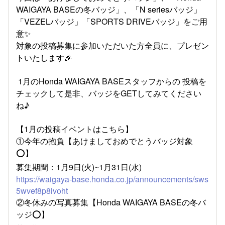
WAIGAYA BASEの冬バッジ」、「N seriesバッジ」
「VEZELバッジ」「SPORTS DRIVEバッジ」をご用
意✨
対象の投稿募集に参加いただいた方全員に、プレゼン
トいたします🎉
​ 1月のHonda WAIGAYA BASEスタッフからの 投稿を
チェックして是非、バッジをGETしてみてください
ね♪ ​​
【1月の投稿イベントはこちら】
①今年の抱負【あけましておめでとうバッジ対象
⭕️】​
募集期間：1月9日(火)~1月31日(水)​
https://waigaya-base.honda.co.jp/announcements/sws
5wvef8p8ivoht
②冬休みの写真募集【Honda WAIGAYA BASEの冬バ
ッジ⭕️】