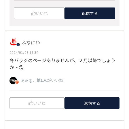
いいね
返信する
ふなにわ
2024/01/09 19:34
冬バッジのページありませんが、２月以降でしょう
か…🤔
、
他1人
がいいね
あたる
いいね
返信する