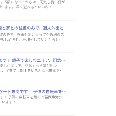
。 5類になってからは、天気も良い日が
います。 早く遊べるといいね！
4歳の娘がいるんですが、コロナ禍に入ってから約３年どこにも連れて行ってやれず、保育園と家との往復のみで、週末外出と言っても近場のスーパーやショッピングセンターぐらいしか行けてなかったんですが、今年は状況を見ながら少しずつ娘が楽しめる外出を増やしていけたらと思っています😊 Nボックスに活躍してもらいます❗😄
復のみで、週末外出と言っても近場のス
が楽しめる外出を増やしていけたらと思
『Honda WAIGAYA BASE』では、みなさんと楽しくつながる投稿イベントを開催していきます！ 親子で楽しむエリア、記念すべき第1弾は…『子どもとのお出かけにおすすめのスポット教えて！』です🎉 ここはお子さんと楽しめる情報はもちろん、子育てに関するいろんな出来事を共有できる「親子で楽しむエリア」です👶 あっという間に過ぎてしまう子育ての時間。 大変ではあるけれど、子どもと一緒に過ごせる幸せな時間でもあります🌼 ここでは子育てが少しラクになるアイテムや親子で楽しめるスポットなどの情報交換はもちろん、 時には親同士で励ましあうなど親子に関することならなんでもOK！ 今回は、子どもとのお出かけにぴったりな「おすすめスポット」を投稿で教えてください♪ 具体的な地名や場所でも、「公園」「児童館」などでもOKです！ これがあって子連れでも便利！や子どもが喜ぶ！など、おすすめの理由もぜひ一緒に投稿してください！ 他のユーザーの方の投稿に対して「いいね」や「コメント」がつけられますので、 感想や気になることなど積極的に交流してHonda WAIGAYA BASEを楽しんでくださいね😊 ＜参加方法＞ 下記の【トークにコメントする】から投稿してください。 ―――――――――――――――――――――――――――――――――――― Hondaがお届けする子育て家族の応援サイトHonda Kidsもぜひチェックしてくださいね！
子で楽しむエリア、記念すべき第1弾は…
みなさんこんばんわ！ 1年ほど前にステップワゴンスパーダRP3を購入しました。わくわくゲート最高です！ 子供の自転車を積んで葛西臨海公園と水族園に遊びにいきました。 これからもこの愛車で子供とたくさんの思い出を作っていこうと思っています！
です！ 子供の自転車を積んで葛西臨海公
ています！