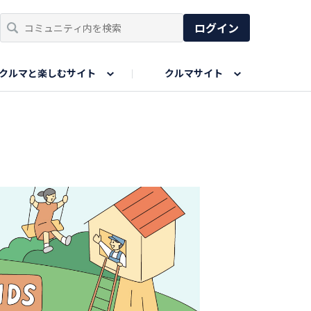
ログイン
クルマと楽しむサイト
クルマサイト
リア
い出
SPORTS DRIVE WEB
親子で楽しむエリア
あなたの最高の桜写真
Honda Magazine
ョット
エピソードツアー
夏の思い出写真
GWのお写真
ィーク
今年の夏、行って良かった場所