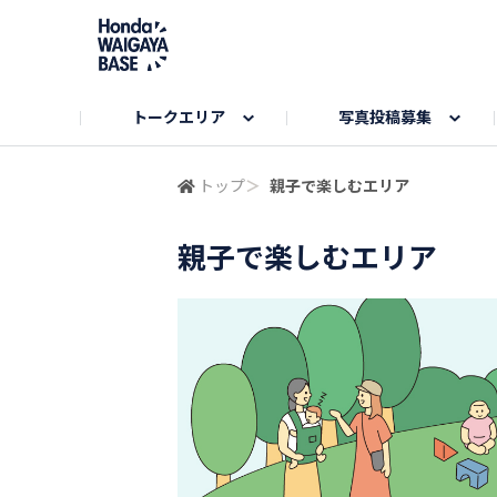
トークエリア
写真投稿募集
旅とドライブエリア
ハロウィンアルバム
お知らせ
Hondaキャンプ
カーラインアップ
コミュニティガイド
Honda GOLF
購入検討中の方へ
キャンプエリア
秋にまつわる写真
トップ
＞
親子で楽しむエリア
親子で楽しむエリア
Nシリーズエリア
未来に残したい日本の絶景
USER'S VOICE
VEZELエリア
とっておき
インターペット参加者エリア
自慢のHonda車
春の訪れ写真
いぬのき