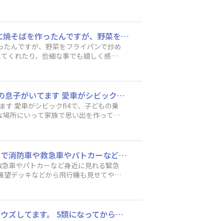
ご投稿をお待ちしています！ これか
最近少しずつですが、家事のお手伝いをしてくれるようになってきました😊 きのうの夕食に焼そばを作ったんですが、野菜をフライパンで炒めてくれたり、夕食後にお皿を流し台の所まで持って来てくれたり、洗う前の洗濯物を洗濯機まで持って来てくれたり、些細な事でも嬉しく感じます😄 あと2年ほどで保育園を卒園になりますが、自分のペースで今後も成長していってくれたらなと思います😌
作ったんですが、野菜をフライパンで炒め
来てくれたり、些細な事でも嬉しく感じ
います😌
コメントはさせてもらっていましたが、 投稿は初めてです 6歳と2歳の息子の元気いっぱいの息子がいてます 愛車がシビックfl4で、子どもの乗り降りは大変ですが、 荷物もたくさんのりますし、静かなので、会話を楽しみながら、これからも色々な場所にいって家族で思い出を作っていければと思っています また皆さんと色々お話できれば、嬉しいです よろしくお願いします
な場所にいって家族で思い出を作ってい
まだまだコロナの影響もあり県外に遠出する予定はないんですが、うちの子は乗り物が好きで消防車や救急車やパトカーなど身近に見れる緊急車両が通ると足を止めて見ています😊 建設車両も興味あるみたいですし、あと私としては空港に行って展望デッキなどから飛行機も見せてやりたいと思っています😌航空自衛隊の航空祭なども機会があれば見せたいです😄本当にこの３年、コロナの影響でどこにも行けなかったので、落ち着いてきたら今までの時間を取り戻すかのように外出したいですね😊🚙
救急車やパトカーなど身近に見れる緊急
て展望デッキなどから飛行機も見せてやり
の影響でどこにも行けなかったので、落
コロナ禍で家と学校の毎日で、友達とも遊ぶ機会が減った子供達は、体を動かしたくてウズウズしてます。 5類になってからは、天気も良い日が続くだろうから、外で思いっきり遊べる日を今か今かと待ち構えてる様子が、傍で見ていて微笑ましく思います。 早く遊べるといいね！