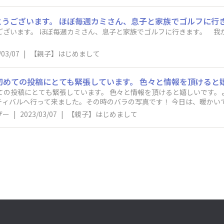
でとうございます。 ほぼ毎週カミさん、息子と家族でゴルフに行きます。
/03/07
|
【親子】はじめまして
投稿にとても緊張しています。 色々と情報を頂けると嬉しいです。よろしくお願い
した。その時のバラの写真です！ 今日は、暖かいですよね♪やっと春が来ましたね！ 桜の
した！ 昨年は、見逃したので、、、時すでに遅し。。。 今年は、しっかり桜を見に行きたいと思っ
ザー
|
2023/03/07
|
【親子】はじめまして
ています。 みなさん、オススメ場所があったら教えてくださいね！ どうぞよろしくお願いします。