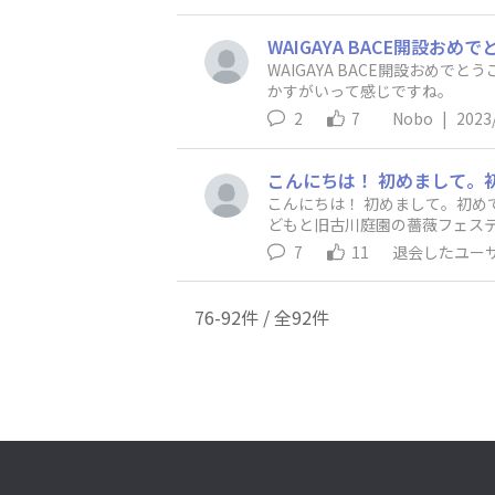
WAIGAYA BACE開設おめ
かすがいって感じですね。
2
7
Nobo
|
2023
こんにちは！ 初めまして。初めての
どもと旧古川庭園の薔薇フェスティバルへ行って来ま
開花予定が東京は3/16頃だとニュースで見ま
7
11
退会したユー
76-92件 / 全92件