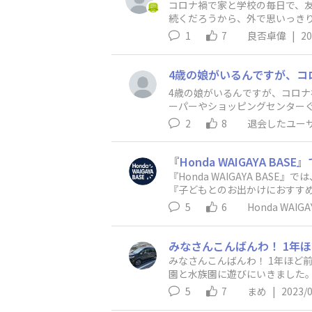
コロナ禍で家と学校の毎日で、友
続くだろうから、外で思いっき
1
7
良否卓偉
|
20
4歳の娘がいるんですが、コロ
ーパーやショッピングセンター
っています😊 Nボックスに活躍し
2
8
退会したユー
『Honda WAIGAYA B
『子どもとのお出かけにおすすめのスポット教えて！』です🎉 ここはお
有できる「親子で楽しむエリア」です👶 あっという間に過ぎてしまう子育ての時間。 大変ではあるけれど、子ども
5
6
Honda WAIG
でもあります🌼 ここでは子育てが少しラクになるアイテムや親子で楽しめるスポットなどの情報交換はもちろん、 時には親同士で励ましあうな
ど親子に関することならなんでもOK！ 今回は、子どもとのお出かけにぴったりな「おすすめスポット」を投稿で教えて
名や場所でも、「公園」「児童館」などでもOKです！ これがあって子連れでも便利
してください！ 他のユーザーの方の投稿に対して「いいね」や「コメント」がつけられますので、 感想や気になることなど積極的に交流してHo
みなさんこんばんわ！ 1年ほど
nda WAIGAYA BASEを楽しんでくださいね😊 ＜参加方法＞ 下記の【トークにコメントする】から投稿してください。 ――――――――――――――――――
園と水族園に遊びにいきました
て家族の応援サイトHonda Ki
5
7
まめ
|
2023/