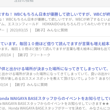
！ WBCもちろん日本が優勝して欲しいですが、WBCが終了するといよいよ
ム、エスコンフィールド HOKKAIDOはもちろん行ってみたいので
んでも！）とオススメの球場があったら教えてください。 なかなか、地方には行かれずです・・・
ザー
|
2023/03/15
|
【親子】みんなに質問
！
けています。毎回１０冊ほど借りて読んでますが言葉も増え絵本
います。毎回１０冊ほど借りて読んでますが言葉も増え絵本に興味も出
/03/14
|
【親子】フリートーク
と出かける場所が決まった場所になってきてしまっていて、良いお出かけ
供が楽しめるおススメ スポットを教えて頂けないでしょうか？ あま
！
03/14
|
【親子】みんなに質問
 BASEスタッフからのイベントをお知らせしていきます★★ こんにちは Honda WAIGAYA BASEス
は、Honda WAIGAYA BASEスタッフがテーマを決めて、 みなさ