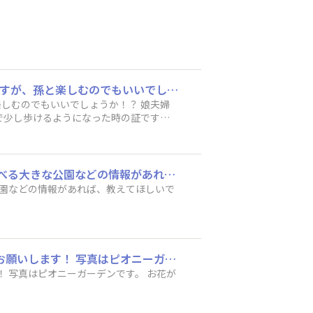
確かに歩み始めている軌跡^^;、、、 はじめまして。 ここは親子で楽しむエリアとなってますが、孫と楽しむのでもいいでしょうか！？ 娘夫婦が時々クルマでやってきて、孫の成長を見ながら、一緒にドライブすることもあります。 写真は、一人で少し歩けるようになった時の証です。（靴も履かずに靴下のまま、、、） 周りをキョロキョロ見ながら、何を考えていたのだろう？？
毎週、フリードで親子でお出かけ中♪東京板橋区在住。東京・埼玉近辺で3歳児の子供が遊べる大きな公園などの情報があれば、教えてほしいです♪
園などの情報があれば、教えてほしいで
広島から茨城に引っ越してきました。 子連れでお出かけスポット知りたいです。 よろしくお願いします！ 写真はピオニーガーデンです。 お花が大好きです。
花が