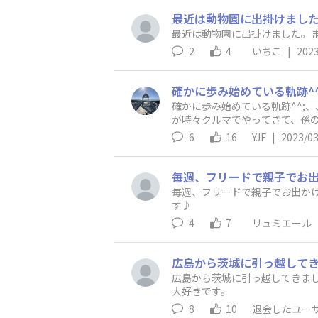
最近は動物園に出掛けまし
最近は動物園に出掛けました。
2
4
いちこ
|
2023
確かに歩み始めている軌跡^^;、、、 はじめまして。 ここは親子で楽しむエリアとなってますが、孫と楽しむのでもいいでしょ
が時々クルマでやってきて、孫の成長を見ながら、
（靴も履かずに靴下のまま、、、
6
16
YJF
|
2023/03
毎週、フリードで親子でお出か
す♪
4
7
リュミエール
広島から茨城に引っ越してきました。 子連れ
大好きです。
8
10
退会したユー