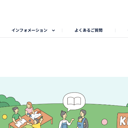
インフォメーション
よくあるご質問
Honda釣り倶楽部
ゴルフエリア
My Honda
海ドライブスポット
Honda Dog
釣りエリア
うちの子自慢
Honda Kids
わんこと楽しむエ
旅の思
のカレー写真
スポーツドライブエリア
クリスマスのお写真募集
何でもトークエリア
私の癒しシ
鹿嶋
もちフェスタ参加者エリア
冬休み
紅葉写真
愛犬とドライブ
シルバーウ