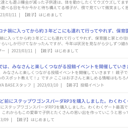
達とも遊ぶ機会が減った子供達は、体を動かしたくてウズウズしてます
り遊べる日を今か今かと待ち構えてる様子が、傍で見ていて微笑ましく思
23/03/11
|
【親子】はじめまして
ナ禍に入ってから約３年どこにも連れて行ってやれず、保育園と家との往
ぐらいしか行けてなかったんですが、今年は状況を見ながら少しずつ娘
てもらいます❗😄
ザー
|
2023/03/11
|
【親子】はじめまして
ASE』では、みなさんと楽しくつながる投稿イベントを開催していきます！ 親
子さんと楽しめる情報はもちろん、子育てに関するいろんな出来事を共
と一緒に過ごせる幸せな時間
AYA BASEスタッフ
|
2023/03/10
|
【親子】投稿イベント
ください♪ 具体的な地
！や子どもが喜ぶ！など、おすすめの理由もぜひ一緒に投稿
前にステップワゴンスパーダRP3を購入しました。わくわくゲート最高
―――――――――――――――――― Hondaがお届けする子育
。 これからもこの愛車で子供とたくさんの思い出を作っていこうと思っ
dsもぜひチェックしてくださいね！
03/09
|
【親子】はじめまして