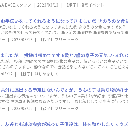
開催されるイベント情報を伝えたい
AYA BASEスタッフ
|
2023/03/13
|
【親子】投稿イベント
なく、 エリア内の「フリートーク」に投稿してくださいね。 皆さんからの
Eをよろしくお願いします。
伝いをしてくれるようになってきました😊 きのうの夕食に焼そばを
し台の所まで持って来てくれたり、洗う前の洗濯物を洗濯機まで持って
保育園を卒園になりますが、自分のペースで今後も成長していってくれたらなと思
ザー
|
2023/03/13
|
【親子】フリートーク
気いっぱいの息子がいてます 愛車がシビックfl4で、子どもの乗
たくさんのりますし、静かなので、会話を楽しみながら、これからも色々
ています また皆さんと色々お話できれば、嬉しいです よろしくお願いします
/03/12
|
【親子】はじめまして
外に遠出する予定はないんですが、うちの子は乗り物が好きで消防車や
す😊 建設車両も興味あるみたいですし、あと私としては空港に行っ
隊の航空祭なども機会があれば見せたいです😄本当にこの３年、コロナ
ザー
|
2023/03/12
|
【親子】フリートーク
り戻すかのように外出したいですね😊🚙