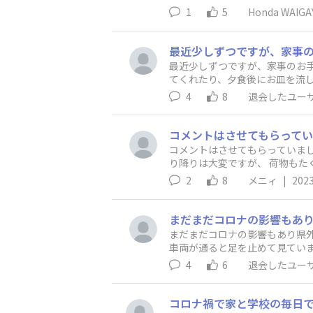
ベント」のお知らせを掲載していきます。 是非、投稿へのコメントにて、参加してください！ なお、各地で
1
5
Honda WAIG
場合には、こちらのカテゴリでは
らもHonda WAIGAYA BAS
最近少しずつですが、家事のお手
てくれたり、夕食後にお皿を流
ます😄 あと2年ほどで
4
8
退会したユー
コメントはさせてもらっていましたが、 投稿は初めてです 6歳と2歳の息子の元
り降りは大変ですが、 荷物も
ければと思っ
2
8
メニィ
|
2023
まだまだコロナの影響もあり県
車両が通ると足を止めて見ていま
たいと思っています😌航空自衛
4
6
退会したユー
ち着いてきたら今までの時間を取