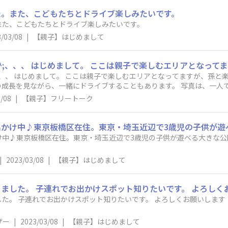
た。また、こどもたちとドライブ楽しみたいです。
また、こどもたちとドライブ楽しみたいです。
/03/08
|
【親子】はじめまして
うか！？ 娘夫婦
一緒にドライブすることもあります。 写真は、一人で少し歩けるようになった時の証です。
） 周りをキョロキョロ見ながら、何を考えていたのだろう？？
/08
|
【親子】フリートーク
け中♪東京板橋区在住。東京・埼玉近辺で3歳児の子供が遊べる大きな公
|
2023/03/08
|
【親子】はじめまして
でお出かけスポット知りたいです。 よろしくお願いします！ 写真はピオニーガーデンです。 お
ザー
|
2023/03/08
|
【親子】はじめまして