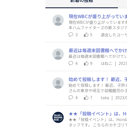
現在WBCが盛り上がっていますね
本ハムファイターズの新スタジア
よ！（食事でも・座席でも・見やすさでもな
3
5
退会したユー
😂 チャンスがあれば行きたい！
最近は毎週末図書館へでか
最近は毎週末図書館へでかけて
4
9
はねこ
|
2023
始めて投稿します！ 最近、子供
さんの東京や埼玉で幼稚園児の子
報でもいいので教えてください
4
7
taka
|
2023/
★★「投稿イベント」は、Honda WAIGAYA
タッフです。 こちらのカテゴリで