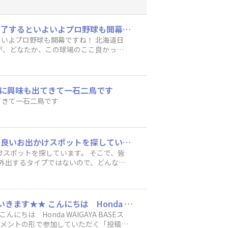
現在WBCが盛り上がっていますね！ WBCもちろん日本が優勝して欲しいですが、WBCが終了するといよいよプロ野球も開幕ですね！ 北海道日本ハムファイターズの新スタジアム、エスコンフィールド HOKKAIDOはもちろん行ってみたいのですが、どなたか、この球場のここ良かったよ！（食事でも・座席でも・見やすさでもなんでも！）とオススメの球場があったら教えてください。 なかなか、地方には行かれずです・・・😂 チャンスがあれば行きたい！！
プロ野球も開幕ですね！ 北海道日
すが、どなたか、この球場のここ良かった
に興味も出てきて一石二鳥です
てきて一石二鳥です
始めて投稿します！ 最近、子供と出かける場所が決まった場所になってきてしまっていて、良いお出かけスポットを探しています。 そこで、皆さんの東京や埼玉で幼稚園児の子供が楽しめるおススメ スポットを教えて頂けないでしょうか？ あまり外出するタイプではないので、どんな情報でもいいので教えてください！
スポットを探しています。 そこで、皆
り外出するタイプではないので、どんな情
★★「投稿イベント」は、Honda WAIGAYA BASEスタッフからのイベントをお知らせしていきます★★ こんにちは Honda WAIGAYA BASEスタッフです。 こちらのカテゴリでは、Honda WAIGAYA BASEスタッフがテーマを決めて、 みなさんにコメントの形で参加していただく「投稿イベント」のお知らせを掲載していきます。 是非、投稿へのコメントにて、参加してください！ なお、各地で開催されるイベント情報を伝えたい場合には、こちらのカテゴリではなく、 エリア内の「フリートーク」に投稿してくださいね。 皆さんからのご投稿をお待ちしています！ これからもHonda WAIGAYA BASEをよろしくお願いします。
んにコメントの形で参加していただく「投稿イ