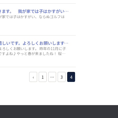
WAIGAYA BACE開設おめでとうございます。 ほぼ毎週カミさん、息子と家族でゴルフに行きます。 我が家では子はかすがい、ならぬゴルフはかすがいって感じですね。
 我が家では子はかすがい、ならぬゴルフは
こんにちは！ 初めまして。初めての投稿にとても緊張しています。 色々と情報を頂けると嬉しいです。よろしくお願いします。 昨年の11月に子どもと旧古川庭園の薔薇フェスティバルへ行って来ました。その時のバラの写真です！ 今日は、暖かいですよね♪やっと春が来ましたね！ 桜の開花予定が東京は3/16頃だとニュースで見ました！ 昨年は、見逃したので、、、時すでに遅し。。。 今年は、しっかり桜を見に行きたいと思っています。 みなさん、オススメ場所があったら教えてくださいね！ どうぞよろしくお願いします。
します。 昨年の11月に子
‹
1
…
3
4