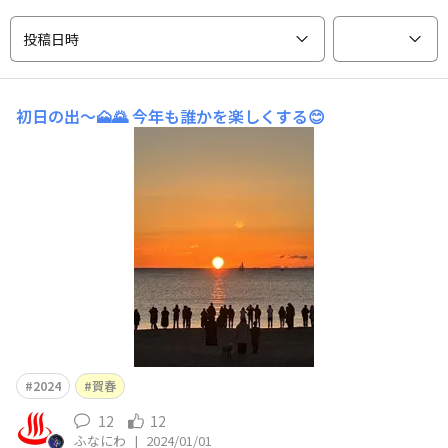
投稿日時
初日の出～🗻🌄
今年も誰かを楽しくする😊
2024
賀春
12
12
ふなにわ
|
2024/01/01