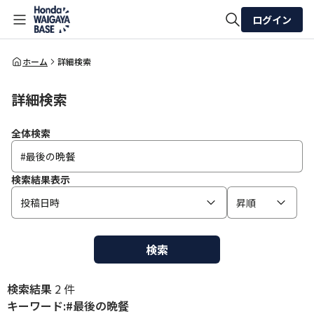
ログイン
全体検索
ホーム
詳細検索
詳細検索
検索
全体検索
検索結果表示
投稿日時
昇順
検索
検索結果
2 件
キーワード:#最後の晩餐