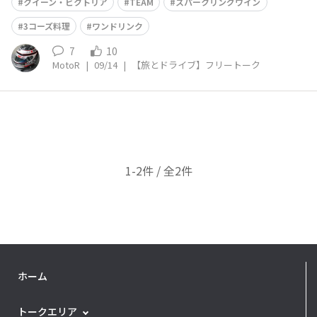
ア」でした😀 1868年にビクトリア女王がピラトゥスに来
クイーン・ビクトリア
TEAM
スパークリングワイン
訪され、命名された由緒正しき場所
3コーズ料理
ワンドリンク
7
10
MotoR
|
09/14
|
【旅とドライブ】フリートーク
1-2件 / 全2件
ホーム
トークエリア