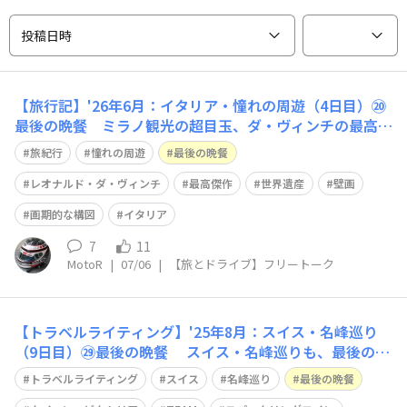
投稿日時
【旅行記】'26年6月：イタリア・憧れの周遊（4日目）⑳
最後の晩餐 ミラノ観光の超目玉、ダ・ヴィンチの最高傑
作『最後の晩餐』（世界遺産④）観賞すべく「サンタ・マ
旅紀行
憧れの周遊
最後の晩餐
リア・ディレグラツィエ教会」に😀同じダ・ヴィンチの
作品でも「モナ・リザ」なら、額に入った油彩画何処でも
レオナルド・ダ・ヴィンチ
最高傑作
世界遺産
壁画
観れる可能性が有りますが…「最後の晩餐
画期的な構図
イタリア
7
11
MotoR
|
07/06
|
【旅とドライブ】フリートーク
【トラベルライティング】'25年8月：スイス・名峰巡り
（9日目）㉙最後の晩餐 スイス・名峰巡りも、最後の晩
餐 食事会場は山頂ホテル「ピラトゥス・クルム」のメイ
トラベルライティング
スイス
名峰巡り
最後の晩餐
ンダイニング ベルエポック調の「クイーン・ビクトリ