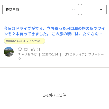
投稿日時
今日はドライブがてら、立ち寄った河口湖の旅の駅でワイ
ンを２本買ってきました。 この旅の駅には、たくさんの
種類のワインが置いてありますが、私はワインの味はわか
山梨といえばワインかな？
らないので、同じ醸造会社の安い赤白セットにしました。
今から開けるのが楽しみです。
32
21
チャリおやじ
|
2023/06/14
|
【旅とドライブ】フリートー
ク
1-1件 / 全1件